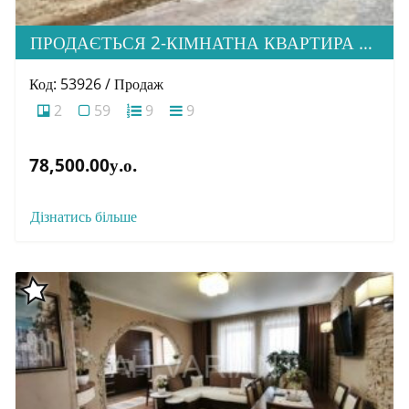
ПРОДАЄТЬСЯ 2-КІМНАТНА КВАРТИРА В М. УЖГОРОД, ВУЛ. ТЛЕХАСА 19, ЖК “WEST TOWERS”
Код: 53926 / Продаж
2
59
9
9
78,500.00у.о.
Дізнатись більше