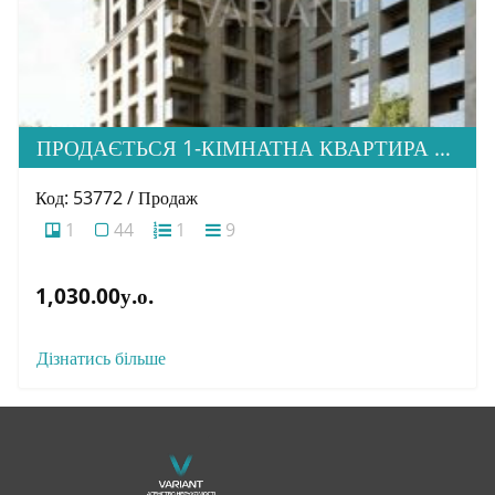
ПРОДАЄТЬСЯ 1-КІМНАТНА КВАРТИРА В НОВОМУ ЖК “ДІМ ДРУГЕТІВ”
Код: 53772 / Продаж
1
44
1
9
1,030.00у.о.
Дізнатись більше