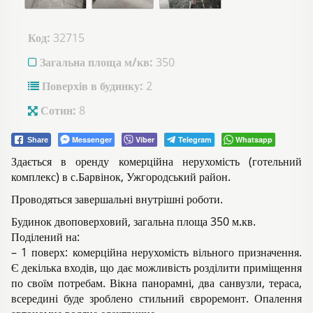
Код:
32715
Загальна площа м/кв:
350
Поверхів в будинку:
2
Сотин:
8
Messenger
Viber
Telegram
Whatsapp
Share
Здається в оренду комерційна нерухомість (готельний
комплекс) в с.Барвінок, Ужгородський район.
Проводяться завершальні внутрішні роботи.
Будинок двоповерховий, загальна площа 350 м.кв.
Поділений на:
– 1 поверх: комерційна нерухомість вільного призначення.
Є декілька входів, що дає можливість розділити приміщення
по своїм потребам. Вікна панорамні, два санвузли, тераса,
всередині буде зроблено стильний євроремонт. Опалення