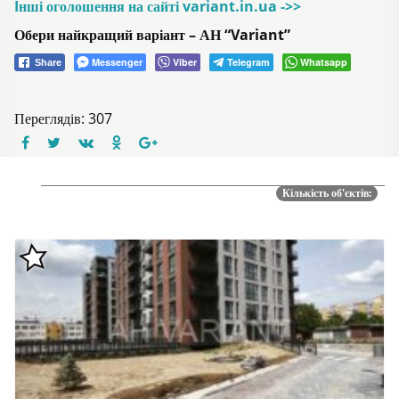
Iнші оголошення на сайті variant.in.ua ->>
Обери найкращий варіант – АН “Variant”
Messenger
Viber
Telegram
Whatsapp
Share
Переглядів: 307
Кількість об'єктів: