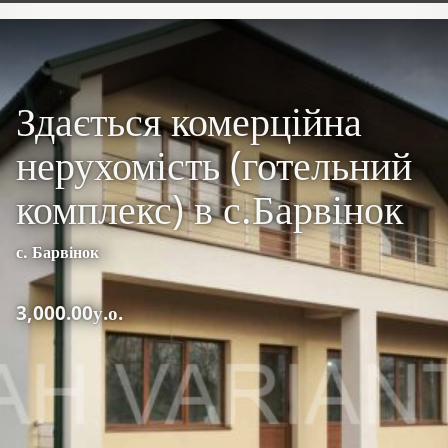
Здається комерційна
нерухомість (готельний
комплекс) в с.Барвінок
с. Барвінок
3,000.00у.о.