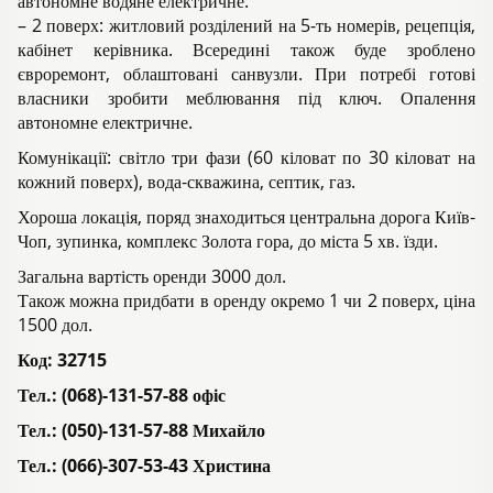
автономне водяне електричне.
– 2 поверх: житловий розділений на 5-ть номерів, рецепція,
кабінет керівника. Всередині також буде зроблено
євроремонт, облаштовані санвузли. При потребі готові
власники зробити меблювання під ключ. Опалення
автономне електричне.
Комунікації: світло три фази (60 кіловат по 30 кіловат на
кожний поверх), вода-скважина, септик, газ.
Хороша локація, поряд знаходиться центральна дорога Київ-
Чоп, зупинка, комплекс Золота гора, до міста 5 хв. їзди.
Загальна вартість оренди 3000 дол.
Також можна придбати в оренду окремо 1 чи 2 поверх, ціна
1500 дол.
Код:
32715
Тел.: (068)-131-57-88 офіс
Тел.: (050)-131-57-88 Михайло
Тел.: (066)-307-53-43 Христина