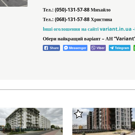
Тел.: (050)-131-57-88 Михайло
Тел.: (068)-131-57-88 Христина
Iнші оголошення на сайті variant.in.ua 
Обери найкращий варіант – АН “Variant
Messenger
Viber
Telegram
Share