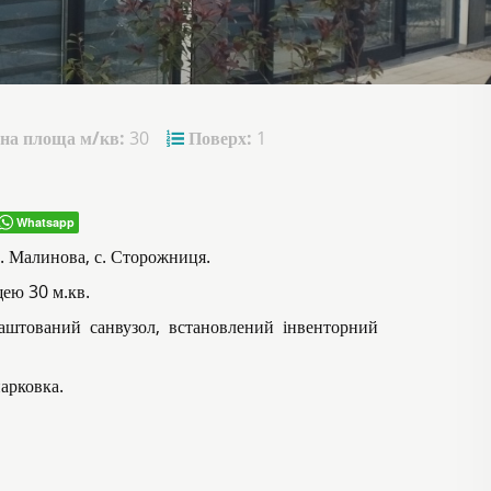
на площа м/кв:
30
Поверх:
1
Whatsapp
л. Малинова, с. Сторожниця.
ею 30 м.кв.
аштований санвузол, встановлений інвенторний
арковка.