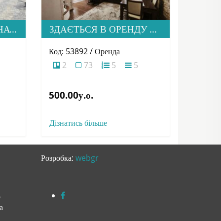
ПРОДАЄТЬСЯ 2-КІМНАТНА КВАРТИРА В М. УЖГОРОД, ВУЛ. ТЛЕХАСА 19, ЖК “WEST TOWERS”
ЗДАЄТЬСЯ В ОРЕНДУ СІМЕЙНА ДВОРІВНЕВА КВАРТИРА В М. УЖГОРОД
Код: 53892 / Оренда
2
73
5
5
500.00у.о.
Дізнатись більше
Розробка:
webgr
о
а