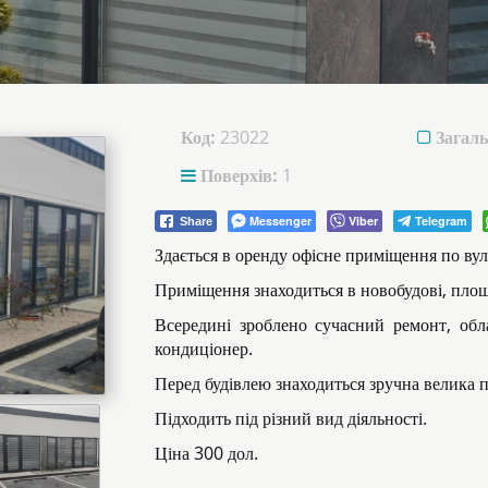
Код:
23022
Загаль
Поверхів:
1
Messenger
Viber
Telegram
Share
Здається в оренду офісне приміщення по ву
Приміщення знаходиться в новобудові, площ
Всередині зроблено сучасний ремонт, обл
кондиціонер.
Перед будівлею знаходиться зручна велика п
Підходить під різний вид діяльності.
Ціна 300 дол.