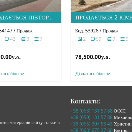
ПРОДАЄТЬСЯ ПІВТОРАШКА (1.5) КВАРТИРА З ІДЕАЛЬНОЮ ЛОКАЦІЄЮ, ЖК HOME
 54147 / Продаж
Код: 53926 / Продаж
42
3
7
2
59
9
9
0.00у.о.
78,500.00у.о.
атись більше
Дізнатись більше
Контакти:
+38 (068) 131 57 88
ОФІС
+38 (050) 131 57 88
Михайл
ння матеріалів сайту тільки з
+38 (066) 307 53 43
Христин
+38 (063) 675 27 60
Вікторія