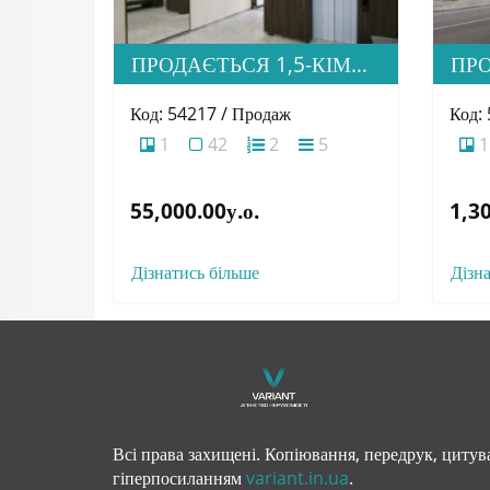
ПРОДАЄТЬСЯ 1,5-КІМНАТНА КВАРТИРА В НОВОБУДОВІ ЖК «ЗАГОРСЬКА»
Код: 54217 / Продаж
Код:
1
42
2
5
1
55,000.00у.о.
1,30
Дізнатись більше
Дізн
Всі права захищені. Копіювання, передрук, цитува
гіперпосиланням
variant.in.ua
.