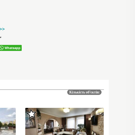
->>
”
Whatsapp
Кількість об'єктів: