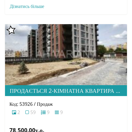
Дізнатись більше
ПРОДАЄТЬСЯ 2-КІМНАТНА КВАРТИРА В М. УЖГОРОД, ВУЛ. ТЛЕХАСА 19, ЖК “WEST TOWERS”
Код: 53926 / Продаж
2
59
9
9
78,500.00у.о.