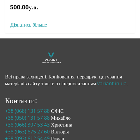
500.00у.о.
Дізнатись більше
Всі права захищені. Копіювання, передрук, цитування
матеріалів сайту тільки з гіперпосиланням
variant.in.ua
.
Контакти:
+38 (068) 131 57 88
ОФІС
+38 (050) 131 57 88
Михайло
+38 (066) 307 53 43
Христина
+38 (063) 675 27 60
Вікторія
+38 (093) 612 54 49
Роман