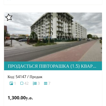
ПРОДАЄТЬСЯ ПІВТОРАШКА (1.5) КВАРТИРА З ІДЕАЛЬНОЮ ЛОКАЦІЄЮ, ЖК HOME
Код: 54147 / Продаж
1
42
3
7
1,300.00у.о.