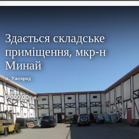
Здається складське
приміщення, мкр-н
Минай
м. Ужгород
6,000.00у.о.