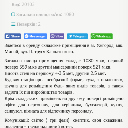
Код:
20103
Загальна площа м/кв:
1080
Поверхів:
2
Messenger
Viber
Telegram
Whatsapp
Share
Здається в оренду складське приміщення в м. Ужгород, мік.
Минай, вул. Патруся Карпатського.
Загальна площа приміщення складає 1080 м.кв, перший
поверх 559 м.кв другий мансардний поверх 521 м.кв.
Висота стелі на першому +-3.5 мет, другий 2.5 мет.
Будівля стаціонарна пеобразної форми, суха, з опаленням,
зручна для розміщення будь- яких видів товарів, а також
задіяти їх під виробництво товарів.
Крім складських приміщень на другому поверсі розміщено
офіси для персоналу, для керівника, бухгалтерії, кухня,
санвузол, кімната для відпочинку персоналу.
Комунікації: світло ( три фази), скептик, своя скважина,
опалення – твердопаливний котел.