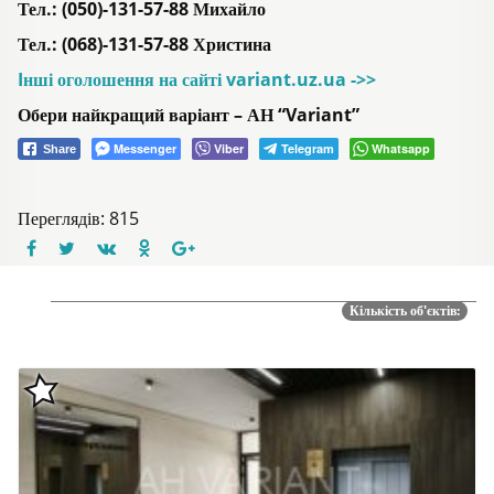
Тел.: (050)-131-57-88 Михайло
Тел.: (068)-131-57-88 Христина
Iнші оголошення на сайті variant.uz.ua ->>
Обери найкращий варіант – АН “Variant”
Messenger
Viber
Telegram
Whatsapp
Share
Переглядів: 815
Кількість об'єктів: