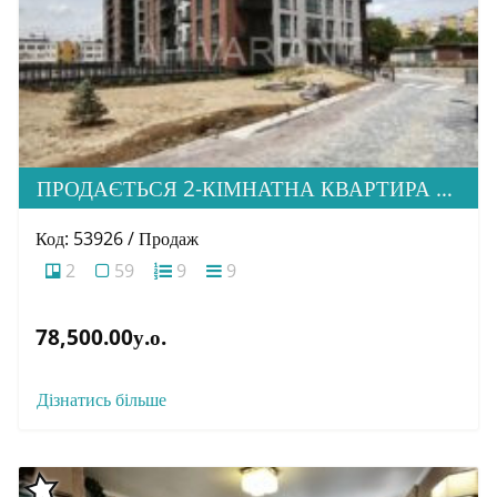
ПРОДАЄТЬСЯ 2-КІМНАТНА КВАРТИРА В М. УЖГОРОД, ВУЛ. ТЛЕХАСА 19, ЖК “WEST TOWERS”
Код: 53926 / Продаж
2
59
9
9
78,500.00у.о.
Дізнатись більше