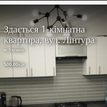
Здається 1-кімнатна
квартира, вул. Лінтура
м. Ужгород
500.00у.о.