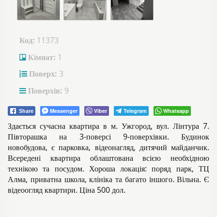
Код:
11373
Кімнат:
1
Поверх:
3
Поверхів:
9
Messenger
Viber
Telegram
Whatsapp
Share
Здається сучасна квартира в м. Ужгород, вул. Лінтура 7.
Півторашка на 3-поверсі 9-поверхівки. Будинок
новобудова, є парковка, відеонагляд, дитячий майданчик.
Всередені квартира облаштована всією необхідною
технікою та посудом. Хороша локація: поряд парк, ТЦ
Алма, приватна школа, клініка та багато іншого. Вільна. Є
відеоогляд квартири. Ціна 500 дол.