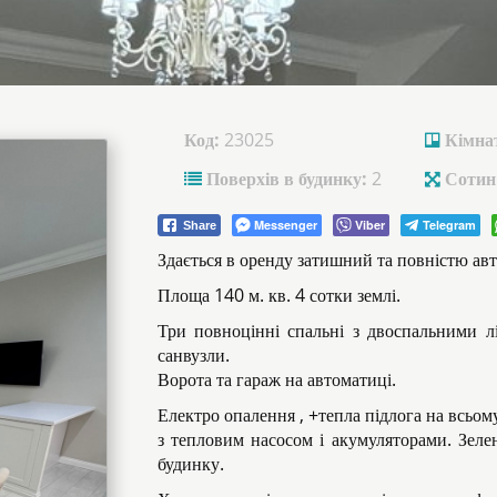
Код:
23025
Кімна
Поверхів в будинку:
2
Сотин
Messenger
Viber
Telegram
Share
Здається в оренду затишний та повністю ав
Площа 140 м. кв. 4 сотки землі.
Три повноцінні спальні з двоспальними лі
санвузли.
Ворота та гараж на автоматиці.
Електро опалення , +тепла підлога на всьом
з тепловим насосом і акумуляторами. Зел
будинку.