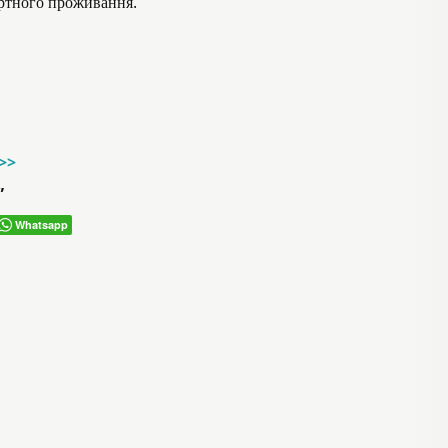
ортного проживання.
->>
”
Whatsapp