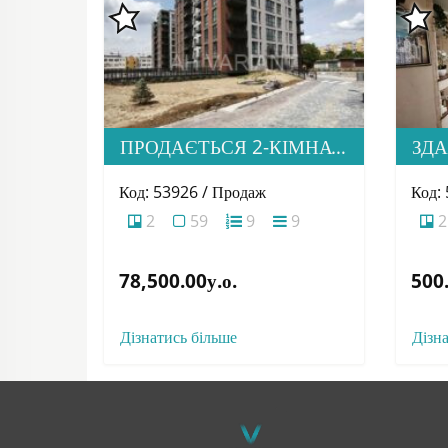
ПРОДАЄТЬСЯ 2-КІМНАТНА КВАРТИРА В М. УЖГОРОД, ВУЛ. ТЛЕХАСА 19, ЖК “WEST TOWERS”
Код: 53926 / Продаж
Код:
2
59
9
9
2
78,500.00у.о.
500.
Дізнатись більше
Дізн