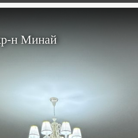
мкр-н Минай