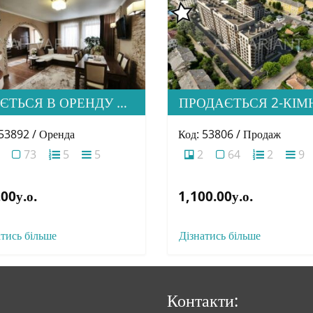
ЗДАЄТЬСЯ В ОРЕНДУ СІМЕЙНА ДВОРІВНЕВА КВАРТИРА В М. УЖГОРОД
 53892 / Оренда
Код: 53806 / Продаж
73
5
5
2
64
2
9
00у.о.
1,100.00у.о.
атись більше
Дізнатись більше
Контакти: