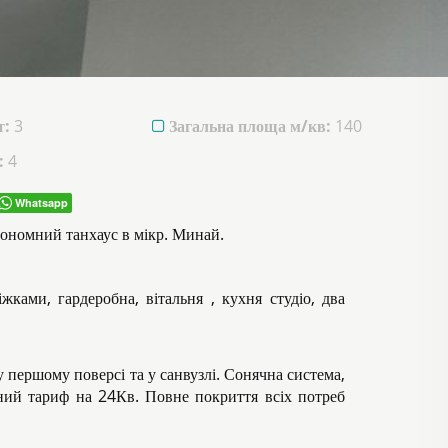
т:
3
Загальна площа м/кв:
140
:
4
Whatsapp
тономний танхаус в мікр. Минай.
жками, гардеробна, вітальня , кухня студіо, два
у першому поверсі та у санвузлі. Сонячна система,
ений тариф на 24Кв. Повне покриття всіх потреб