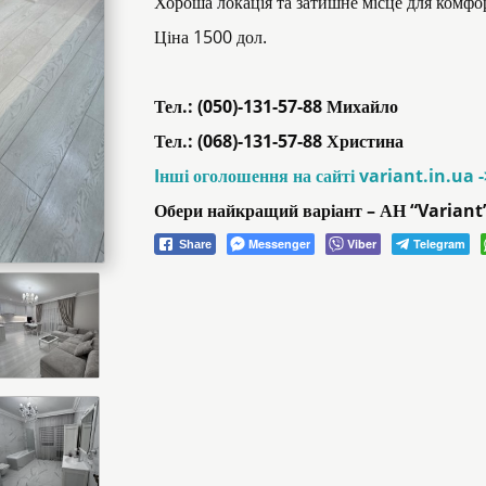
Хороша локація та затишне місце для комф
Ціна 1500 дол.
Тел.: (050)-131-57-88 Михайло
Тел.: (068)-131-57-88 Христина
Iнші оголошення на сайті variant.in.ua 
Обери найкращий варіант – АН “Variant
Messenger
Viber
Telegram
Share