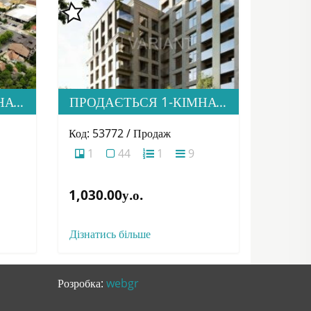
ПРОДАЄТЬСЯ 2-КІМНАТНА КВАРТИРА В НОВОМУ ЖК “ДІМ ДРУГЕТІВ”
ПРОДАЄТЬСЯ 1-КІМНАТНА КВАРТИРА В НОВОМУ ЖК “ДІМ ДРУГЕТІВ”
Код: 53772 / Продаж
1
44
1
9
1,030.00у.о.
Дізнатись більше
Розробка:
webgr