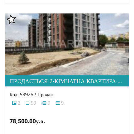
ПРОДАЄТЬСЯ 2-КІМНАТНА КВАРТИРА В М. УЖГОРОД, ВУЛ. ТЛЕХАСА 19, ЖК “WEST TOWERS”
Код: 53926 / Продаж
2
59
9
9
78,500.00у.о.