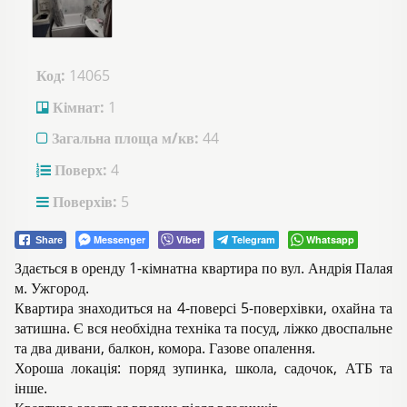
Код:
14065
Кімнат:
1
Загальна площа м/кв:
44
Поверх:
4
Поверхів:
5
Messenger
Viber
Telegram
Whatsapp
Share
Здається в оренду 1-кімнатна квартира по вул. Андрія Палая
м. Ужгород.
Квартира знаходиться на 4-поверсі 5-поверхівки, охайна та
затишна. Є вся необхідна техніка та посуд, ліжко двоспальне
та два дивани, балкон, комора. Газове опалення.
Хороша локація: поряд зупинка, школа, садочок, АТБ та
інше.