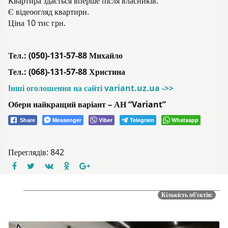
Квартира здається вперше після власників.
Є відеоогляд квартири.
Ціна 10 тис грн.
Тел.: (050)-131-57-88 Михайло
Тел.: (068)-131-57-88 Христина
Iнші оголошення на сайті variant.uz.ua ->>
Обери найкращий варіант – АН “Variant”
Messenger
Viber
Telegram
Whatsapp
Share
Переглядів: 842
Кількість об'єктів: