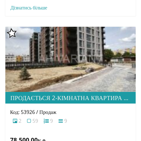
Дізнатись більше
ПРОДАЄТЬСЯ 2-КІМНАТНА КВАРТИРА В М. УЖГОРОД, ВУЛ. ТЛЕХАСА 19, ЖК “WEST TOWERS”
Код: 53926 / Продаж
2
59
9
9
78,500.00у.о.