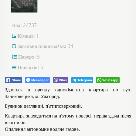
Код:
24737
Кімнат:
1
Загальна площа м/кв:
34
Поверх:
5
Поверхів:
5
Messenger
Viber
Telegram
Whatsapp
Share
Здається в оренду однокімнатна квартира по вул.
Заньковецька, м. Ужгород.
Будинок цегляний, п’ятиповерховий.
Квартира знаходиться на п’ятому поверсі, перша здача після
власників.
Опалення автономне водяне газове.