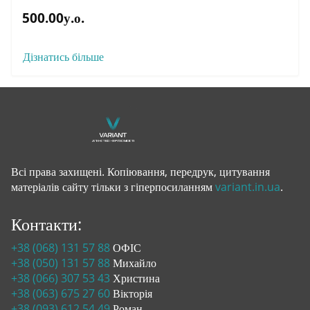
500.00у.о.
Дізнатись більше
Всі права захищені. Копіювання, передрук, цитування
матеріалів сайту тільки з гіперпосиланням
variant.in.ua
.
Контакти:
+38 (068) 131 57 88
ОФІС
+38 (050) 131 57 88
Михайло
+38 (066) 307 53 43
Христина
+38 (063) 675 27 60
Вікторія
+38 (093) 612 54 49
Роман