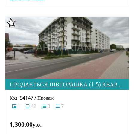
ПРОДАЄТЬСЯ ПІВТОРАШКА (1.5) КВАРТИРА З ІДЕАЛЬНОЮ ЛОКАЦІЄЮ, ЖК HOME
Код: 54147 / Продаж
1
42
3
7
1,300.00у.о.