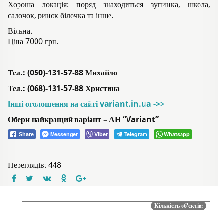
Хороша локація: поряд знаходиться зупинка, школа,
садочок, ринок білочка та інше.
Вільна.
Ціна 7000 грн.
Тел.: (050)-131-57-88 Михайло
Тел.: (068)-131-57-88 Христина
Iнші оголошення на сайті variant.in.ua ->>
Обери найкращий варіант – АН “Variant”
Messenger
Viber
Telegram
Whatsapp
Share
Переглядів: 448
Кількість об'єктів: