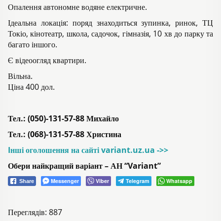
Опалення автономне водяне електричне.
Ідеальна локація: поряд знаходиться зупинка, ринок, ТЦ
Токіо, кінотеатр, школа, садочок, гімназія, 10 хв до парку та
багато іншого.
Є відеоогляд квартири.
Вільна.
Ціна 400 дол.
Тел.: (050)-131-57-88 Михайло
Тел.: (068)-131-57-88 Христина
Iнші оголошення на сайті variant.uz.ua ->>
Обери найкращий варіант – АН “Variant”
Messenger
Viber
Telegram
Whatsapp
Share
Переглядів: 887