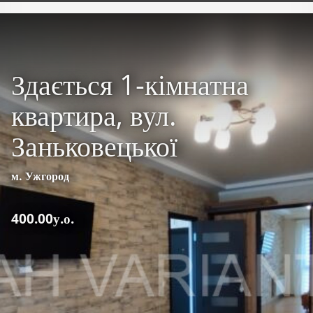
Здається 1-кімнатна
квартира, вул.
Заньковецької
м. Ужгород
400.00у.о.