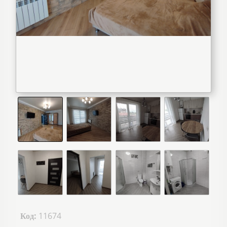
Код:
11674