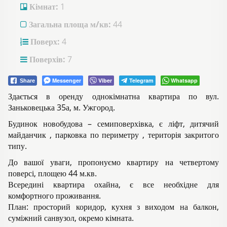
Кімнат:
1
Загальна площа м/кв:
44
Поверх:
4
Поверхів:
7
Messenger
Viber
Telegram
Whatsapp
Share
Здається в оренду однокімнатна квартира по вул.
Заньковецька 35а, м. Ужгород.
Будинок новобудова – семиповерхівка, є ліфт, дитячий
майданчик , парковка по периметру , територія закритого
типу.
До вашої уваги, пропонуємо квартиру на четвертому
поверсі, площею 44 м.кв.
Всередині квартира охайна, є все необхідне для
комфортного проживання.
План: просторий коридор, кухня з виходом на балкон,
суміжний санвузол, окремо кімната.