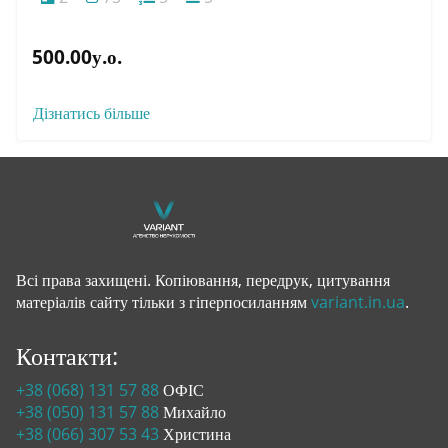
500.00у.о.
Дізнатись більше
Всі права захищені. Копіювання, передрук, цитування
матеріалів сайту тільки з гіперпосиланням
variant.in.ua
.
Контакти:
+38 (068) 131 57 88
ОФІС
+38 (050) 131 57 88
Михайло
+38 (066) 307 53 43
Христина