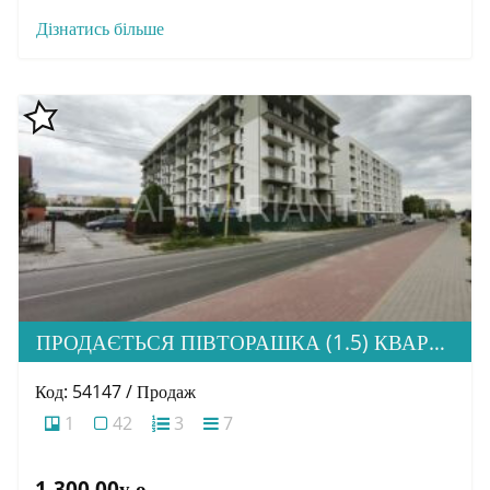
Дізнатись більше
ПРОДАЄТЬСЯ ПІВТОРАШКА (1.5) КВАРТИРА З ІДЕАЛЬНОЮ ЛОКАЦІЄЮ, ЖК HOME
Код: 54147 / Продаж
1
42
3
7
1,300.00у.о.