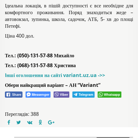
Ідеальна локація, в пішій доступності є все необхідне для
комфортного проживання. Поряд знаходиться жеде –
автовокзал, зупинка, школа, садочок, АТБ, 5- хв до площі
Петефі.
Ціна 400 дол.
Тел.: (050)-131-57-88 Михайло
Тел.: (068)-131-57-88 Христина
Iнші оголошення на сайті variant.uz.ua ->>
Обери найкращий варіант – АН “Variant”
Messenger
Viber
Telegram
Whatsapp
Share
Переглядів: 388