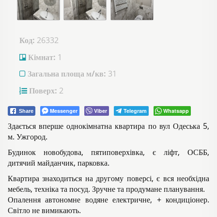
Код:
26332
Кімнат:
1
Загальна площа м/кв:
31
Поверх:
2
Messenger
Viber
Telegram
Whatsapp
Share
Здається вперше однокімнатна квартира по вул Одеська 5,
м. Ужгород.
Будинок новобудова, пятиповерхівка, є ліфт, ОСББ,
дитячий майданчик, парковка.
Квартира знаходиться на другому поверсі, є вся необхідна
мебель, техніка та посуд. Зручне та продумане планування.
Опалення автономне водяне електричне, + кондиціонер.
Світло не вимикають.