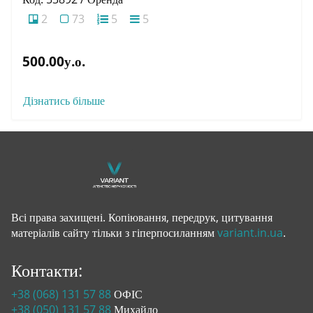
2
73
5
5
500.00у.о.
Дізнатись більше
Всі права захищені. Копіювання, передрук, цитування
матеріалів сайту тільки з гіперпосиланням
variant.in.ua
.
Контакти:
+38 (068) 131 57 88
ОФІС
+38 (050) 131 57 88
Михайло