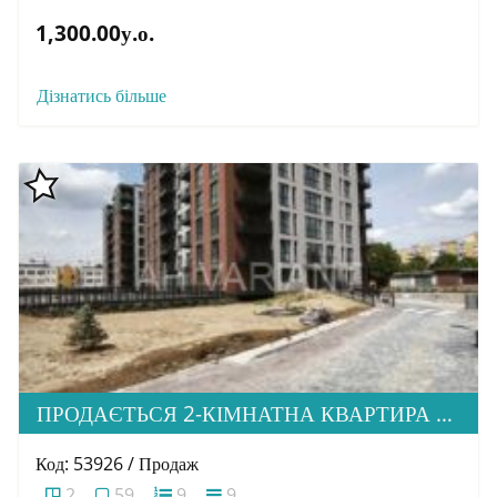
1,300.00у.о.
Дізнатись більше
ПРОДАЄТЬСЯ 2-КІМНАТНА КВАРТИРА В М. УЖГОРОД, ВУЛ. ТЛЕХАСА 19, ЖК “WEST TOWERS”
Код: 53926 / Продаж
2
59
9
9