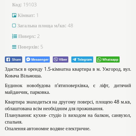
Код:
19103
Кімнат:
1
Загальна площа м/кв:
48
Поверх:
2
Поверхів:
5
Messenger
Viber
Telegram
Whatsapp
Share
Здається в оренду 1.5-кімнатна квартира в м. Ужгород, вул.
Ковача Вільмоша.
Будинок новобудова п’ятиповерхівка, є ліфт, дитячий
майданчик, парковка.
Квартира знаходиться на другому поверсі, площею 48 м.кв,
облаштована всім необхідним для проживання.
Планування: кухня- студіо із виходом на балкон, санвузол,
спальня.
Опалення автономне водяне електричне.