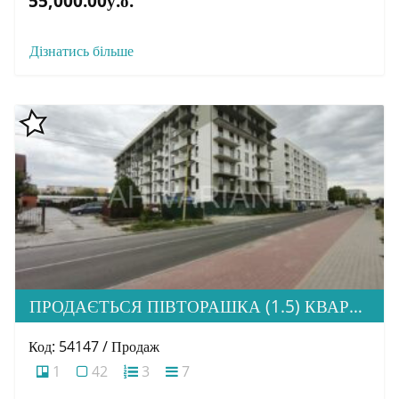
55,000.00у.о.
Дізнатись більше
ПРОДАЄТЬСЯ ПІВТОРАШКА (1.5) КВАРТИРА З ІДЕАЛЬНОЮ ЛОКАЦІЄЮ, ЖК HOME
Код: 54147 / Продаж
1
42
3
7