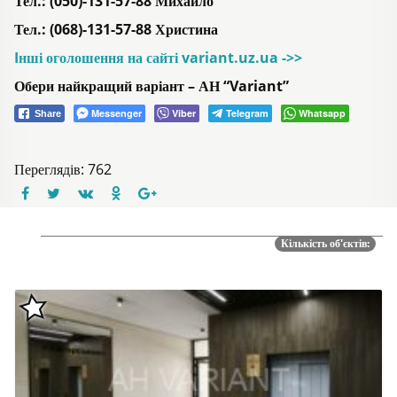
Тел.: (050)-131-57-88 Михайло
Тел.: (068)-131-57-88 Христина
Iнші оголошення на сайті variant.uz.ua ->>
Обери найкращий варіант – АН “Variant”
Messenger
Viber
Telegram
Whatsapp
Share
Переглядів: 762
Кількість об'єктів: