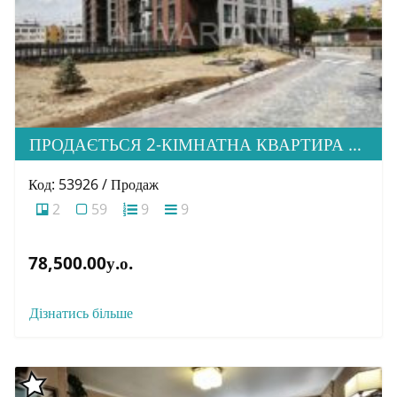
ПРОДАЄТЬСЯ 2-КІМНАТНА КВАРТИРА В М. УЖГОРОД, ВУЛ. ТЛЕХАСА 19, ЖК “WEST TOWERS”
Код: 53926 / Продаж
2
59
9
9
78,500.00у.о.
Дізнатись більше