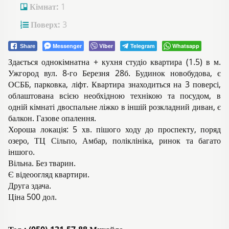
Кімнат:
1
Поверх:
3
Messenger
Viber
Telegram
Whatsapp
Share
Здається однокімнатна + кухня студіо квартира (1.5) в м.
Ужгород вул. 8-го Березня 28б. Будинок новобудова, є
ОСББ, парковка, ліфт. Квартира знаходиться на 3 поверсі,
облаштована всією необхідною технікою та посудом, в
одній кімнаті двоспальне ліжко в іншій розкладний диван, є
балкон. Газове опалення.
Хороша локація: 5 хв. пішого ходу до проспекту, поряд
озеро, ТЦ Сільпо, Амбар, поліклініка, ринок та багато
іншого.
Вільна. Без тварин.
Є відеоогляд квартири.
Друга здача.
Ціна 500 дол.