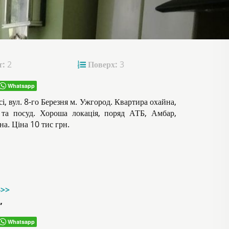
т:
2
Поверх:
3
Whatsapp
і, вул. 8-го
Березня
м. Ужгород. Квартира охайна,
а та посуд. Хороша локація, поряд АТБ, Амбар,
на. Ціна 10 тис грн.
->>
”
Whatsapp