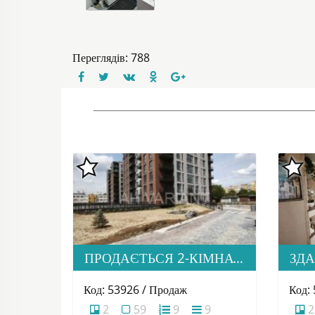
Переглядів: 788
ПРОДАЄТЬСЯ 2-КІМНАТНА КВАРТИРА В М. УЖГОРОД, ВУЛ. ТЛЕХАСА 19, ЖК “WEST TOWERS”
Код: 53926 / Продаж
Код:
2
59
9
9
2