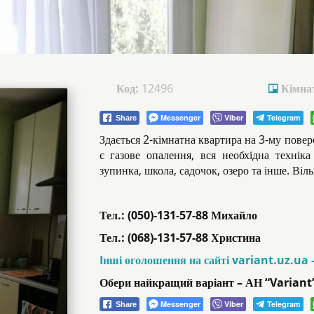
Код:
12496
Кімна
Messenger
Viber
Telegram
Share
Здається 2-кімнатна квартира на 3-му поверс
є газове опалення, вся необхідна технік
зупинка, школа, садочок, озеро та інше. Віль
Тел.: (050)-131-57-88 Михайло
Тел.: (068)-131-57-88 Христина
Iнші оголошення на сайті variant.uz.ua 
Обери найкращий варіант – АН “Variant
Messenger
Viber
Telegram
Share