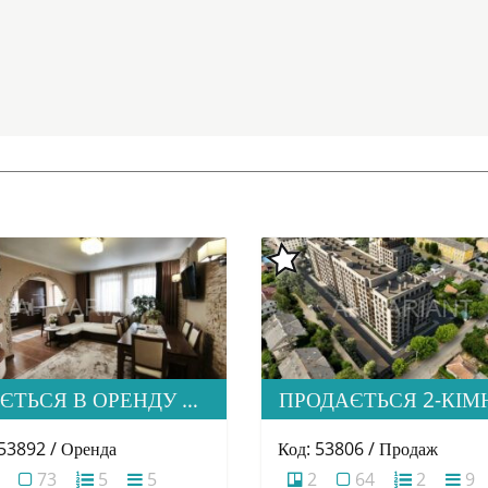
ЗДАЄТЬСЯ В ОРЕНДУ СІМЕЙНА ДВОРІВНЕВА КВАРТИРА В М. УЖГОРОД
 53892 / Оренда
Код: 53806 / Продаж
73
5
5
2
64
2
9