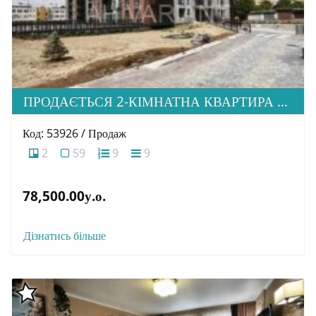
ПРОДАЄТЬСЯ 2-КІМНАТНА КВАРТИРА В М. УЖГОРОД, ВУЛ. ТЛЕХАСА 19, ЖК “WEST TOWERS”
Код: 53926 / Продаж
2
59
9
9
78,500.00у.о.
Дізнатись більше