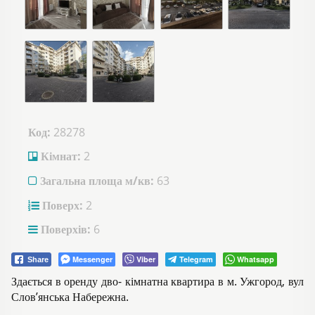
Код:
28278
Кімнат:
2
Загальна площа м/кв:
63
Поверх:
2
Поверхів:
6
Messenger
Viber
Telegram
Whatsapp
Share
Здається в оренду дво- кімнатна квартира в м. Ужгород, вул
Слов’янська Набережна.