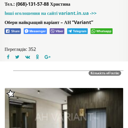
Тел.: (068)-131-57-88 Христина
Iнші оголошення на сайті variant.in.ua ->>
Обери найкращий варіант – АН “Variant”
Messenger
Viber
Telegram
Whatsapp
Share
Переглядів: 352
Кількість об'єктів: