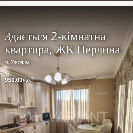
Здається 2-кімнатна
квартира, ЖК Перлина
м. Ужгород
950.00у.о.