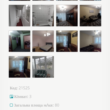
Код:
21525
Кімнат:
3
Загальна площа м/кв:
80