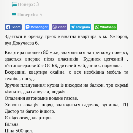
Поверх:
3
Поверхів:
5
Messenger
Viber
Telegram
Whatsapp
Share
Здається в оренду трьох кімнатна квартира в м. Ужгород,
вул Докучаєва 6.
Квартира площею 80 м.кв, знаходиться на третьому поверсі,
здається вперше після власників. Будинок цегляний ,
п’ятиповерховий: є ОСББ, дитячий майданчик, парковка.
Всередині квартира охайна, є вся необхідна мебель та
техніка, посуд.
Зручне планування: кухня із виходом на балкон, три окремі
кімнати, два санвузли, лоджія .
Опалення автономне водяне газове.
Хороша локація: поряд знаходиться садочок, зупинка, ТЦ
Дастор та багато іншого.
Є відеоогляд квартири.
Вільна.
Ціна 500 дол.