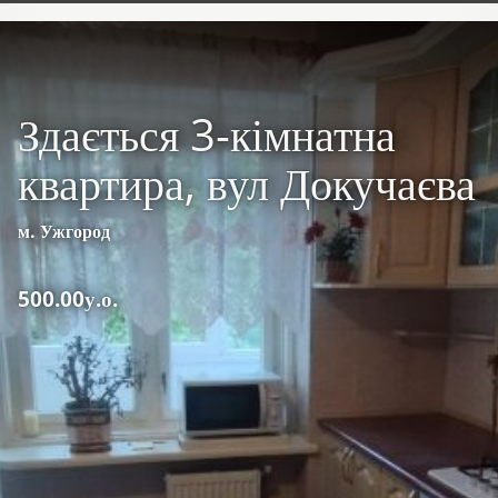
Здається 3-кімнатна
квартира, вул Докучаєва
м. Ужгород
500.00у.о.