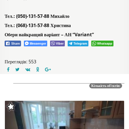
Тел.: (050)-131-57-88 Михайло
Тел.: (068)-131-57-88 Христина
Обери найкращий варіант – АН “Variant”
Messenger
Viber
Telegram
Whatsapp
Share
Переглядів: 553
Кількість об'єктів: