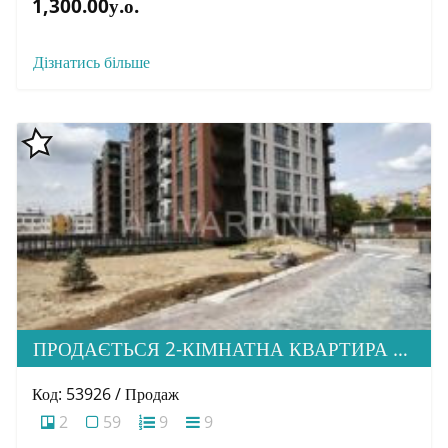
1,300.00у.о.
Дізнатись більше
ПРОДАЄТЬСЯ 2-КІМНАТНА КВАРТИРА В М. УЖГОРОД, ВУЛ. ТЛЕХАСА 19, ЖК “WEST TOWERS”
Код: 53926 / Продаж
2
59
9
9