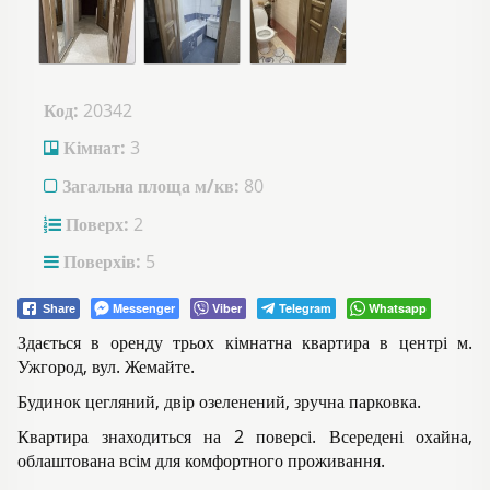
Код:
20342
Кімнат:
3
Загальна площа м/кв:
80
Поверх:
2
Поверхів:
5
Messenger
Viber
Telegram
Whatsapp
Share
Здається в оренду трьох кімнатна квартира в центрі м.
Ужгород, вул. Жемайте.
Будинок цегляний, двір озеленений, зручна парковка.
Квартира знаходиться на 2 поверсі. Всередені охайна,
облаштована всім для комфортного проживання.