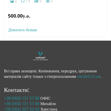
2
73
5
5
500.00у.о.
Дізнатись більше
Всі права захищені. Копіювання, передрук, цитування
матеріалів сайту тільки з гіперпосиланням
variant.in.ua
.
Контакти:
+38 (068) 131 57 88
ОФІС
+38 (050) 131 57 88
Михайло
+38 (066) 307 53 43
Христина