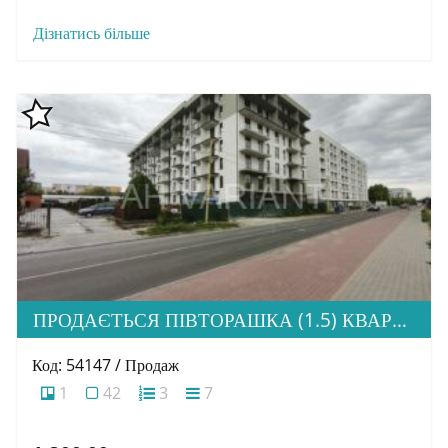
Дізнатись більше
ПРОДАЄТЬСЯ ПІВТОРАШКА (1.5) КВАРТИРА З ІДЕАЛЬНОЮ ЛОКАЦІЄЮ, ЖК HOME
Код: 54147 / Продаж
1
42
3
7