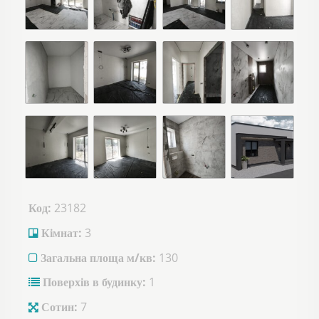
Код:
23182
Кімнат:
3
Загальна площа м/кв:
130
Поверхів в будинку:
1
Сотин:
7