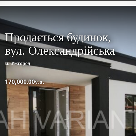
Продається будинок,
вул. Олександрійська
м. Ужгород
170,000.00у.о.