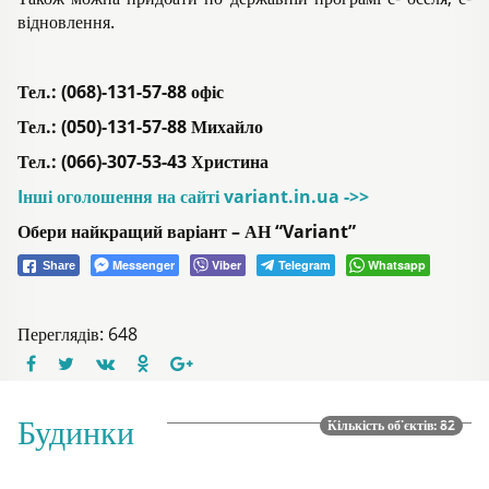
відновлення.
Тел.: (068)-131-57-88 офіс
Тел.: (050)-131-57-88 Михайло
Тел.: (066)-307-53-43 Христина
Iнші оголошення на сайті variant.in.ua ->>
Обери найкращий варіант – АН “Variant”
Messenger
Viber
Telegram
Whatsapp
Share
Переглядів: 648
Будинки
Кількість об'єктів: 82