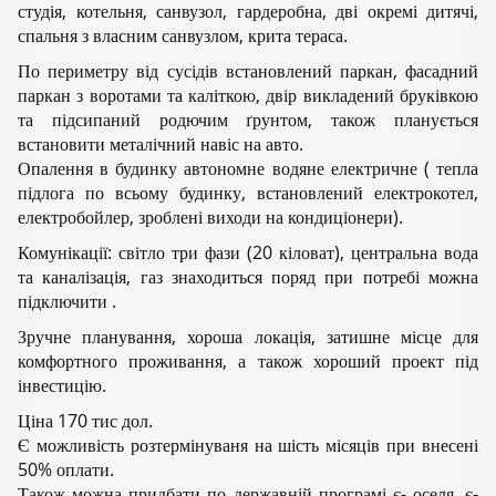
студія, котельня, санвузол, гардеробна, дві окремі дитячі,
спальня з власним санвузлом, крита тераса.
По периметру від сусідів встановлений паркан, фасадний
паркан з воротами та каліткою, двір викладений бруківкою
та підсипаний родючим ґрунтом, також планується
встановити металічний навіс на авто.
Опалення в будинку автономне водяне електричне ( тепла
підлога по всьому будинку, встановлений електрокотел,
електробойлер, зроблені виходи на кондиціонери).
Комунікації: світло три фази (20 кіловат), центральна вода
та каналізація, газ знаходиться поряд при потребі можна
підключити .
Зручне планування, хороша локація, затишне місце для
комфортного проживання, а також хороший проект під
інвестицію.
Ціна 170 тис дол.
Є можливість розтермінуваня на шість місяців при внесені
50% оплати.
Також можна придбати по державній програмі є- оселя, є-