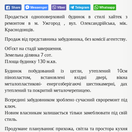
Messenger
Viber
Telegram
Whatsapp
Share
Продається одноповерховий будинок в стилі хайтек з
ремонтом в м. Ужгород , вул. Олександрійська, мік.
Краснодонців.
Продаж від представника забудовника, без комісії агентству.
Об’єкт на стадії завершення.
Земельна ділянка 7 сот.
Площа будинку 130 м.кв.
Будинок побудований із цегли, утеплений 10см
пінопластом, встановлені вхідні двері, вікна
металопластикові- енергозберігаючі шестикамерні, дах
утеплений та покритий металочерепицею.
Всередині забудовником зроблено сучасний євроремонт під
ключ.
Новим власникам залишається тільки замеблювати під свій
стиль.
Продумане планування: прихожа, світла та простора кухня