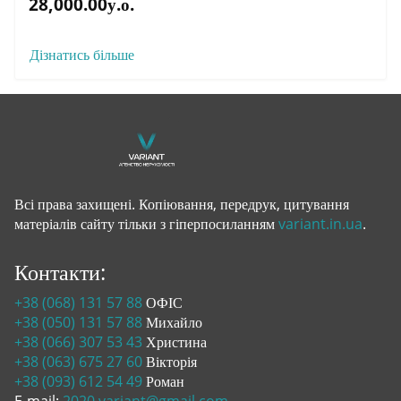
28,000.00у.о.
Дізнатись більше
Всі права захищені. Копіювання, передрук, цитування
матеріалів сайту тільки з гіперпосиланням
variant.in.ua
.
Контакти:
+38 (068) 131 57 88
ОФІС
+38 (050) 131 57 88
Михайло
+38 (066) 307 53 43
Христина
+38 (063) 675 27 60
Вікторія
+38 (093) 612 54 49
Роман
E-mail:
2020.variant@gmail.com