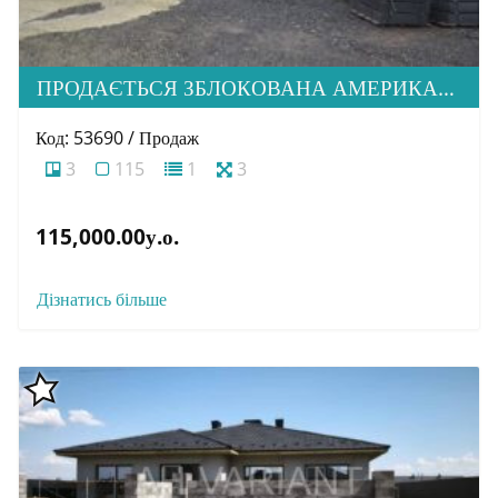
ПРОДАЄТЬСЯ ЗБЛОКОВАНА АМЕРИКАНКА НА СТАДІЇ БУДІВНИЦТВА В М. УЖГОРОД
Код: 53690 / Продаж
3
115
1
3
115,000.00у.о.
Дізнатись більше