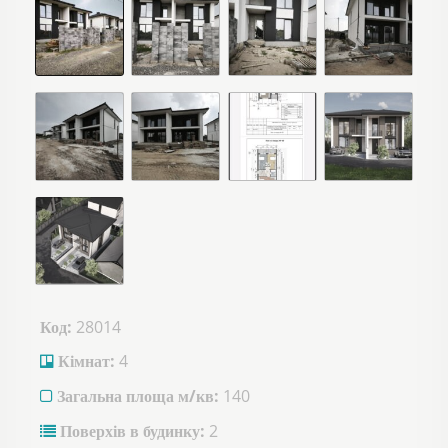
Код:
28014
Кімнат:
4
Загальна площа м/кв:
140
Поверхів в будинку:
2