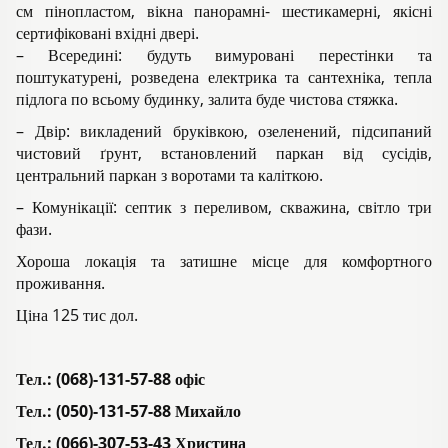
см пінопластом, вікна панорамні- шестикамерні, якісні
сертифіковані вхідні двері.
– Всередині: будуть вимуровані перестінки та
поштукатурені, розведена електрика та сантехніка, тепла
підлога по всьому будинку, залита буде чистова стяжка.
– Двір: викладений бруківкою, озеленений, підсипаний
чистовий ґрунт, встановлений паркан від сусідів,
центральний паркан з воротами та каліткою.
– Комунікації: септик з переливом, скважина, світло три
фази.
Хороша локація та затишне місце для комфортного
проживання.
Ціна 125 тис дол.
Тел.: (068)-131-57-88 офіс
Тел.: (050)-131-57-88 Михайло
Тел.: (066)-307-53-43 Христина