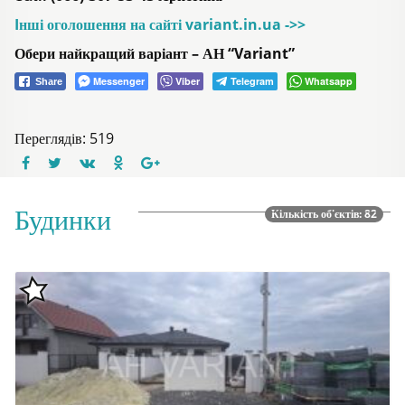
Iнші оголошення на сайті variant.in.ua ->>
Обери найкращий варіант – АН “Variant”
Messenger
Viber
Telegram
Whatsapp
Share
Переглядів: 519
Будинки
Кількість об'єктів: 82