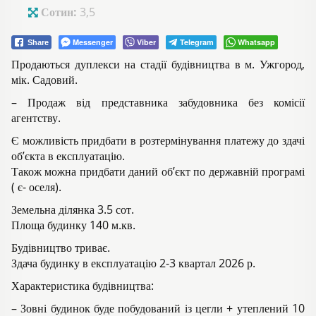
Сотин:
3,5
Messenger
Viber
Telegram
Whatsapp
Share
Продаються дуплекси на стадії будівництва в м. Ужгород,
мік. Садовий.
– Продаж від представника забудовника без комісії
агентству.
Є можливість придбати в розтермінування платежу до здачі
об’єкта в експлуатацію.
Також можна придбати даний об’єкт по державній програмі
( є- оселя).
Земельна ділянка 3.5 сот.
Площа будинку 140 м.кв.
Будівництво триває.
Здача будинку в експлуатацію 2-3 квартал 2026 р.
Характеристика будівництва:
– Зовні будинок буде побудований із цегли + утеплений 10