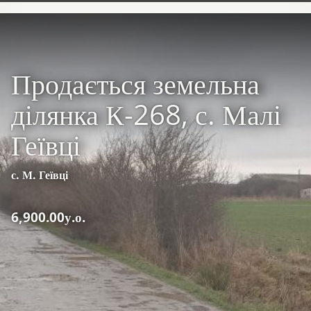
Продається земельна
ділянка К-268, с. Малі
Геївці
с. М. Геївці
6,900.00у.о.