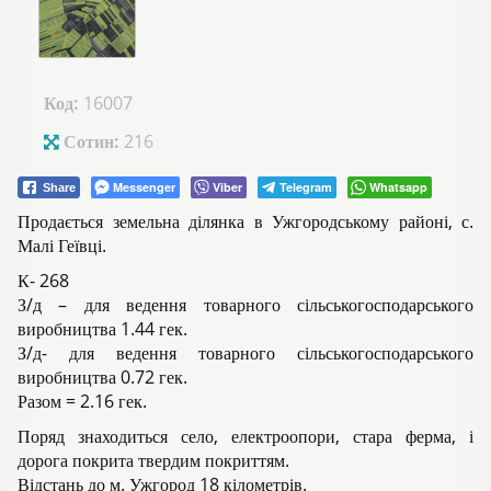
Код:
16007
Сотин:
216
Messenger
Viber
Telegram
Whatsapp
Share
Продається земельна ділянка в Ужгородському районі, с.
Малі Геївці.
К- 268
З/д – для ведення товарного сільськогосподарського
виробництва 1.44 гек.
З/д- для ведення товарного сільськогосподарського
виробництва 0.72 гек.
Разом = 2.16 гек.
Поряд знаходиться село, електроопори, стара ферма, і
дорога покрита твердим покриттям.
Відстань до м. Ужгород 18 кілометрів.