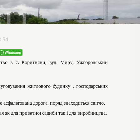
:
54
Whatsapp
цтво в с. Коритняни, вул. Миру, Ужгородський
луговування житлового будинку , господарських
е асфальтована дорога, поряд знаходиться світло.
я як для приватної садиби так і для виробництва.