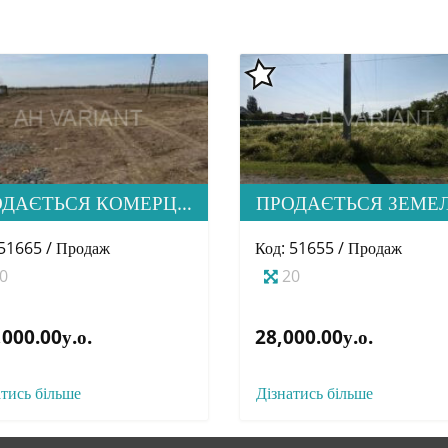
ПРОДАЄТЬСЯ КОМЕРЦІЙНА ЗЕМЕЛЬНА ДІЛЯНКА ПРИ ЦЕНТРАЛЬНІЙ ДОРОЗІ В С. БАРВІНОК
 51665 / Продаж
Код: 51655 / Продаж
0
20
000.00у.о.
28,000.00у.о.
атись більше
Дізнатись більше