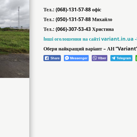
Тел.: (068)-131-57-88 офіс
Тел.: (050)-131-57-88 Михайло
Тел.: (066)-307-53-43 Христина
Iнші оголошення на сайті variant.in.ua 
Обери найкращий варіант – АН “Variant
Messenger
Viber
Telegram
Share