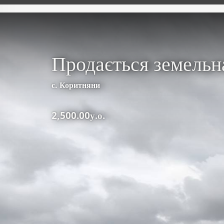
Продається земельна
с. Коритняни
2,500.00у.о.