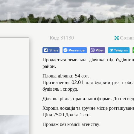
Код:
31130
Сотин
Messenger
Viber
Telegram
Share
Продається земельна ділянка під будівни
район.
Площа ділянки 54 сот.
Призначення 02.01 для будівництва і обс
будівель і споруд.
Ділянка рівна, правильної форми. До неї вед
Хороша локація та зручне місце розташуванн
Ціна 2500 Дол за 1 сот.
Продаж без комісії агенству.