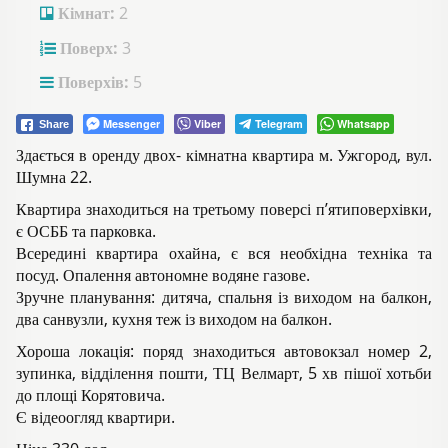
Кімнат:
2
Поверх:
3
Поверхів:
5
Messenger
Viber
Telegram
Whatsapp
Share
Здається в оренду двох- кімнатна квартира м. Ужгород, вул.
Шумна 22.
Квартира знаходиться на третьому поверсі п’ятиповерхівки,
є ОСББ та парковка.
Всередині квартира охайна, є вся необхідна техніка та
посуд. Опалення автономне водяне газове.
Зручне планування: дитяча, спальня із виходом на балкон,
два санвузли, кухня теж із виходом на балкон.
Хороша локація: поряд знаходиться автовокзал номер 2,
зупинка, відділення пошти, ТЦ Велмарт, 5 хв пішої хотьби
до площі Корятовича.
Є відеоогляд квартири.