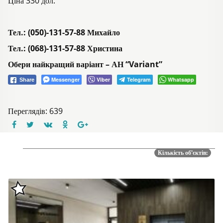
Ціна 330 дол.
Тел.: (050)-131-57-88 Михайло
Тел.: (068)-131-57-88 Христина
Обери найкращий варіант – АН “Variant”
Messenger
Viber
Telegram
Whatsapp
Share
Переглядів: 639
Кількість об'єктів: