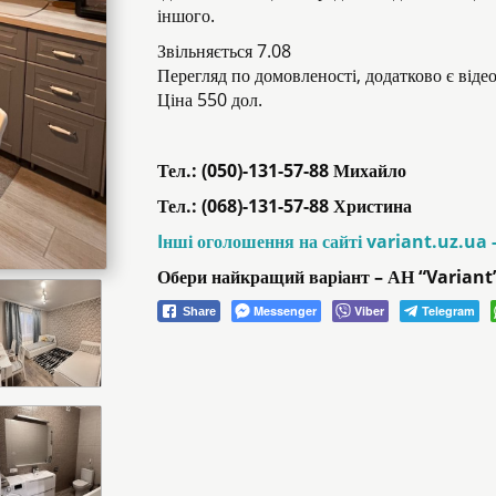
іншого.
Звільняється 7.08
Перегляд по домовленості, додатково є віде
Ціна 550 дол.
Тел.: (050)-131-57-88 Михайло
Тел.: (068)-131-57-88 Христина
Iнші оголошення на сайті variant.uz.ua 
Обери найкращий варіант – АН “Variant
Messenger
Viber
Telegram
Share