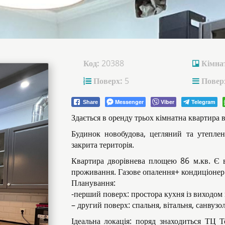
Код:
20388
Кімна
Поверх:
5
Поверх
Messenger
Viber
Telegram
Share
Здається в оренду трьох кімнатна квартира в
Будинок новобудова, цегляний та утепле
закрита територія.
Квартира дворівнева площею 86 м.кв. Є в
проживання. Газове опалення+ кондиціонер
Планування:
-перший поверх: простора кухня із виходом н
– другий поверх: спальня, вітальня, санвузол
Ідеальна локація: поряд знаходиться ТЦ Т