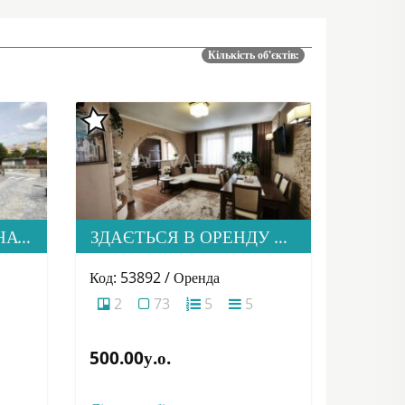
Кількість об'єктів:
ПРОДАЄТЬСЯ 2-КІМНАТНА КВАРТИРА В М. УЖГОРОД, ВУЛ. ТЛЕХАСА 19, ЖК “WEST TOWERS”
ЗДАЄТЬСЯ В ОРЕНДУ СІМЕЙНА ДВОРІВНЕВА КВАРТИРА В М. УЖГОРОД
Код: 53892 / Оренда
2
73
5
5
500.00у.о.