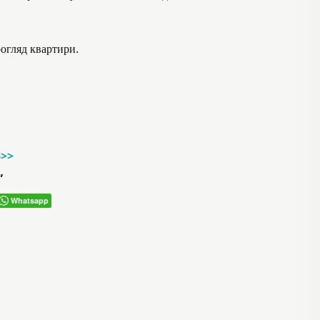
оогляд квартири.
->>
”
Whatsapp