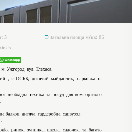
т:
3
Загальна площа м/кв:
86
ів:
5
Whatsapp
 м. Ужгород, вул. Тлехаса.
ний , є ОСББ, дитячий майданчик, парковка та
ся необхідна техніка та посуд для комфортного
.
а балкон, дитяча, гардеробна, санвузол.
.
окіо, ринок, зупинка, школа, садочок, та багато