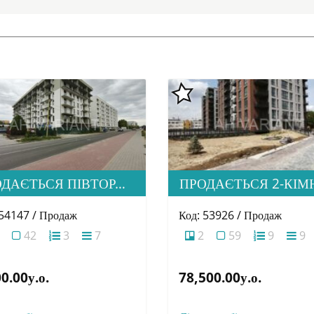
ПРОДАЄТЬСЯ ПІВТОРАШКА (1.5) КВАРТИРА З ІДЕАЛЬНОЮ ЛОКАЦІЄЮ, ЖК HOME
 54147 / Продаж
Код: 53926 / Продаж
42
3
7
2
59
9
9
0.00у.о.
78,500.00у.о.