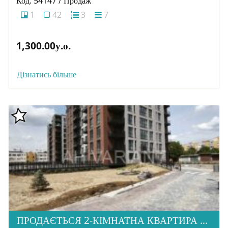
Код: 54147 / Продаж
1
42
3
7
1,300.00у.о.
Дізнатись більше
ПРОДАЄТЬСЯ 2-КІМНАТНА КВАРТИРА В М. УЖГОРОД, ВУЛ. ТЛЕХАСА 19, ЖК “WEST TOWERS”