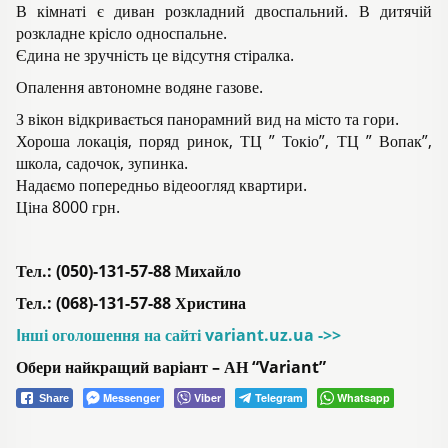
В кімнаті є диван розкладний двоспальний. В дитячій
розкладне крісло односпальне.
Єдина не зручність це відсутня стіралка.
Опалення автономне водяне газове.
З вікон відкривається панорамний вид на місто та гори.
Хороша локація, поряд ринок, ТЦ ” Токіо”, ТЦ ” Вопак”,
школа, садочок, зупинка.
Надаємо попередньо відеоогляд квартири.
Ціна 8000 грн.
Тел.: (050)-131-57-88 Михайло
Тел.: (068)-131-57-88 Христина
Iнші оголошення на сайті variant.uz.ua ->>
Обери найкращий варіант – АН “Variant”
Messenger
Viber
Telegram
Whatsapp
Share