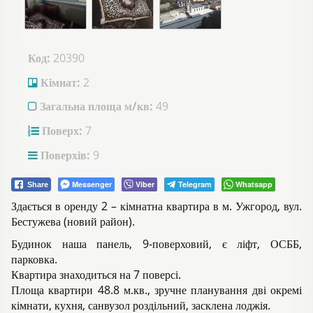
Код:
20390
Кімнат:
2
Загальна площа м/кв:
49
Поверх:
7
Поверхів:
9
Messenger
Viber
Telegram
Whatsapp
Share
Здається в оренду 2 – кімнатна квартира в м. Ужгород, вул.
Бестужева (новий район).
Будинок наша панель, 9-поверховий, є ліфт, ОСББ,
парковка.
Квартира знаходиться на 7 поверсі.
Площа квартири 48.8 м.кв., зручне планування дві окремі
кімнати, кухня, санвузол роздільний, засклена лоджія.