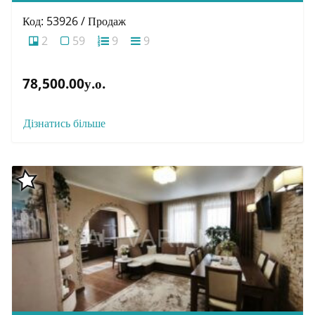
Код: 53926 / Продаж
2
59
9
9
78,500.00у.о.
Дізнатись більше