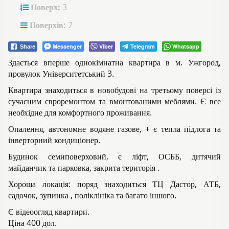
Поверх:
3
Поверхів:
7
Messenger
Viber
Telegram
Whatsapp
Share
Здається вперше однокімнатна квартира в м. Ужгород,
провулок Університетський 3.
Квартира знаходиться в новобудові на третьому поверсі із
сучасним євроремонтом та вмонтованими меблями. Є все
необхідне для комфортного проживання.
Опалення, автономне водяне газове, + є тепла підлога та
інверторний кондиціонер.
Будинок семиповерховий, є ліфт, ОСББ, дитячий
майданчик та парковка, закрита територія .
Хороша локація: поряд знаходиться ТЦ Дастор, АТБ,
садочок, зупинка , поліклініка та багато іншого.
Є відеоогляд квартири.
Ціна 400 дол.