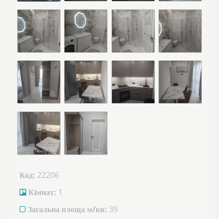
Код:
22206
Кімнат:
1
Загальна площа м/кв:
39