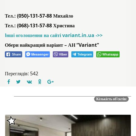
Тел.: (050)-131-57-88 Михайло
Тел.: (068)-131-57-88 Христина
Iнші оголошення на сайті variant.in.ua ->>
Обери найкращий варіант – АН “Variant”
Messenger
Viber
Telegram
Whatsapp
Share
Переглядів: 542
Кількість об'єктів: