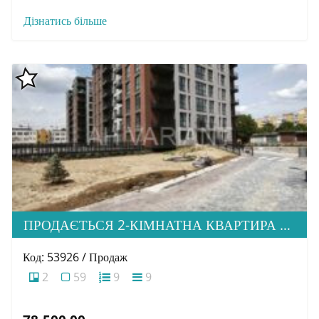
Дізнатись більше
ПРОДАЄТЬСЯ 2-КІМНАТНА КВАРТИРА В М. УЖГОРОД, ВУЛ. ТЛЕХАСА 19, ЖК “WEST TOWERS”
Код: 53926 / Продаж
2
59
9
9