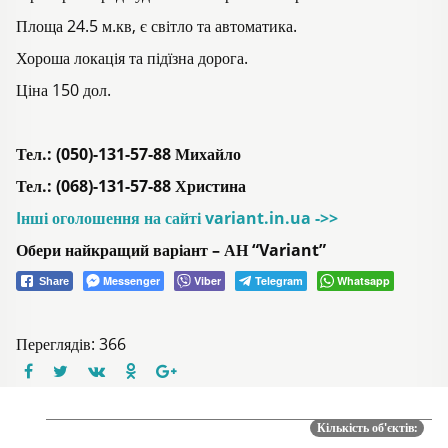
Площа 24.5 м.кв, є світло та автоматика.
Хороша локація та підїзна дорога.
Ціна 150 дол.
Тел.: (050)-131-57-88 Михайло
Тел.: (068)-131-57-88 Христина
Iнші оголошення на сайті variant.in.ua ->>
Обери найкращий варіант – АН “Variant”
Messenger
Viber
Telegram
Whatsapp
Share
Переглядів: 366
Кількість об'єктів: