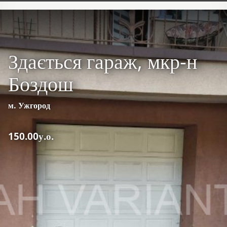
Здається гараж, мкр-н
Боздош
м. Ужгород
150.00у.о.