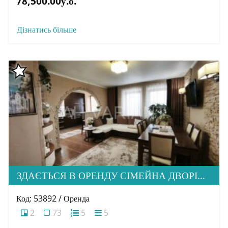
78,500.00у.о.
Дізнатись більше
ЗДАЄТЬСЯ В ОРЕНДУ СІМЕЙНА ДВОРІВНЕВА КВАРТИРА В М. УЖГОРОД
Код: 53892 / Оренда
2
73
5
5