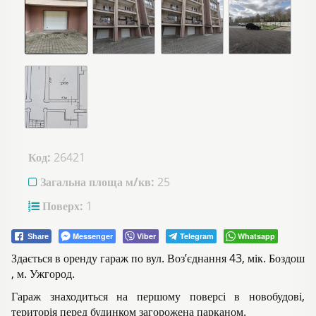
Код:
26421
Загальна площа м/кв:
25
Поверх:
1
Messenger
Viber
Telegram
Whatsapp
Share
Здається в оренду гараж по вул. Воз’єднання 43, мік. Боздош
, м. Ужгород.
Гараж знаходиться на першому поверсі в новобудові,
територія перед будинком загорожена парканом.