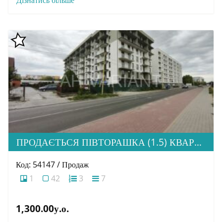
ПРОДАЄТЬСЯ ПІВТОРАШКА (1.5) КВАРТИРА З ІДЕАЛЬНОЮ ЛОКАЦІЄЮ, ЖК HOME
Код: 54147 / Продаж
1
42
3
7
1,300.00у.о.