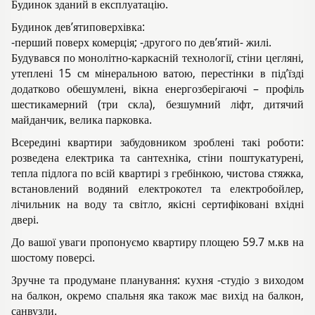
Будинок зданий в експлуатацію.
Будинок дев’ятиповерхівка:
-перший поверх комерція; -другого по дев’ятий- жилі.
Будувався по монолітно-каркасній технології, стіни цегляні,
утеплені 15 см мінеральною ватою, перестінки в під’їзді
додатково обешумлені, вікна енергозберігаючі – профіль
шестикамерний (три скла), безшумний ліфт, дитячий
майданчик, велика парковка.
Всередині квартири забудовником зроблені такі роботи:
розведена електрика та сантехніка, стіни поштукатурені,
тепла підлога по всій квартирі з гребінкою, чистова стяжка,
встановлений водяний електрокотел та електробойлер,
лічильник на воду та світло, якісні сертифіковані вхідні
двері.
До вашої уваги пропонуємо квартиру площею 59.7 м.кв на
шостому поверсі.
Зручне та продумане планування: кухня -студіо з виходом
на балкон, окремо спальня яка також має вихід на балкон,
санвузли.