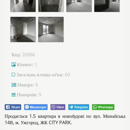
Код:
26886
Кімнат:
1
Загальна площа м/кв:
60
Поверх:
6
Поверхів:
9
Messenger
Viber
Telegram
Whatsapp
Share
Продається 1.5 квартира в новобудові по вул. Минайська
14В, м. Ужгород, ЖК CITY PARK.