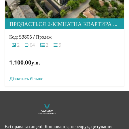
ПРОДАЄТЬСЯ 2-КІМНАТНА КВАРТИРА В НОВОМУ ЖК “ДІМ ДРУГЕТІВ”
Код: 53806 / Продаж
2
64
2
9
1,100.00у.о.
Дізнатись більше
Всі права захищені. Копіювання, передрук, цитування