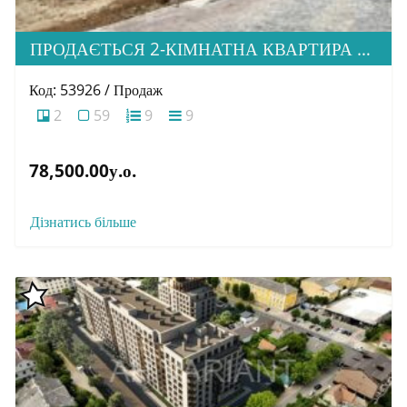
ПРОДАЄТЬСЯ 2-КІМНАТНА КВАРТИРА В М. УЖГОРОД, ВУЛ. ТЛЕХАСА 19, ЖК “WEST TOWERS”
Код: 53926 / Продаж
2
59
9
9
78,500.00у.о.
Дізнатись більше