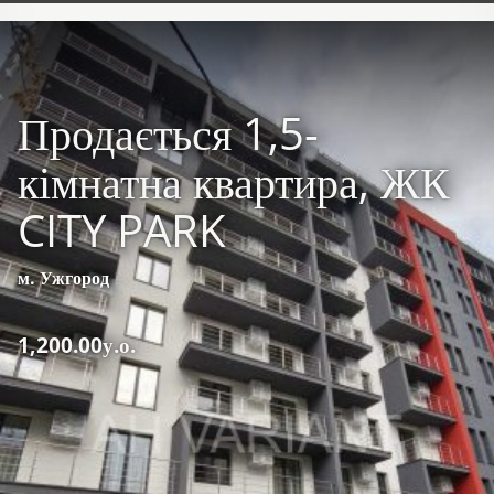
Продається 1,5-
кімнатна квартира, ЖК
CITY PARK
м. Ужгород
1,200.00у.о.