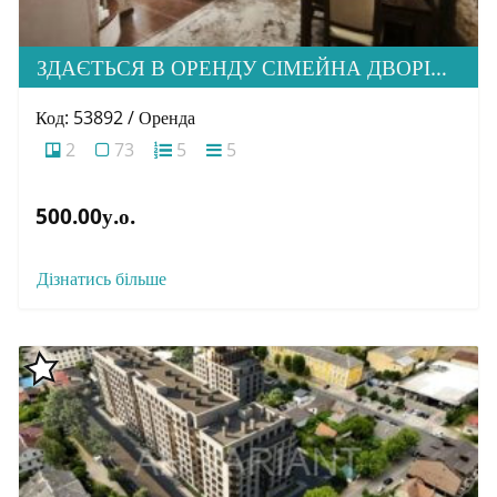
ЗДАЄТЬСЯ В ОРЕНДУ СІМЕЙНА ДВОРІВНЕВА КВАРТИРА В М. УЖГОРОД
Код: 53892 / Оренда
2
73
5
5
500.00у.о.
Дізнатись більше