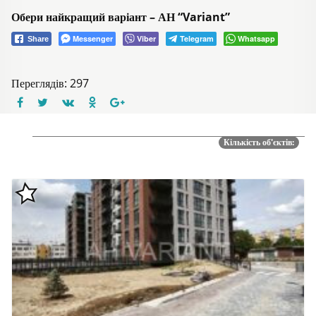
Обери найкращий варіант – АН “Variant”
Messenger
Viber
Telegram
Whatsapp
Share
Переглядів: 297
Кількість об'єктів: