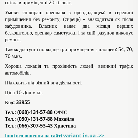
світла в приміщенні 20 кіловат.
Умови співпраці орендаря з орендодавцем: в середині
приміщення без ремонту, (сирець) – знаходиться як після
забудовника. Власник надає два місяця перших
безкоштовно, орендар самотужки і за свій рахунок виконує
ремонт.
Також доступні поряд ще три приміщення з площею: 54, 70,
76 м.кв.
Хороша локація та прохідність людей, великий трафік
автомобілів.
Підходить під різний вид діяльності.
Ціна 10 Дол м.кв.
Код:
33955
Тел.: (068)-131-57-88 ОФІС
Тел.: (050)-131-57-88 Михайло
Тел.: (066)-307-53-43 Христина
Iнші оголошення на сайті variant.in.ua ->>