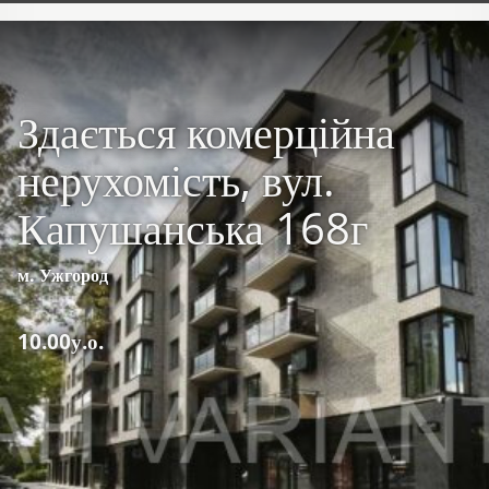
Здається комерційна
нерухомість, вул.
Капушанська 168г
м. Ужгород
10.00у.о.