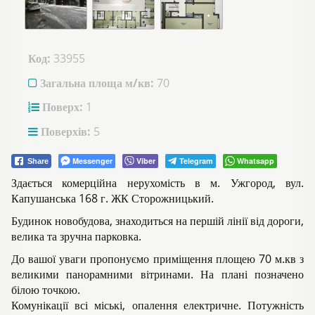
Код:
33955
Загальна площа м/кв:
70
Поверх:
1
Поверхів:
5
Messenger
Viber
Telegram
Whatsapp
Share
Здається комерційна нерухомість в м. Ужгород, вул.
Капушанська 168 г. ЖК Сторожницький.
Будинок новобудова, знаходиться на першій лінії від дороги,
велика та зручна парковка.
До вашої уваги пропонуємо приміщення площею 70 м.кв з
великими панорамними вітринами. На плані позначено
білою точкою.
Комунікації всі міські, опалення електричне. Потужність