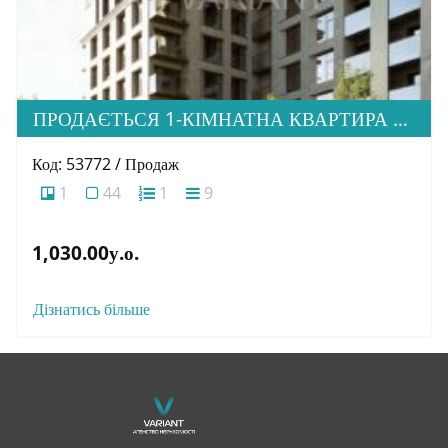
ПРОДАЄТЬСЯ 1-КІМНАТНА КВАРТИРА В НОВОМУ ЖК “ДІМ ДРУГЕТІВ”
Код: 53772 / Продаж
1
44
1
9
1,030.00у.о.
Дізнатись більше