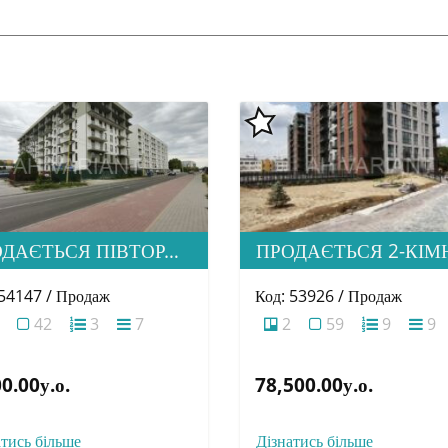
ПРОДАЄТЬСЯ ПІВТОРАШКА (1.5) КВАРТИРА З ІДЕАЛЬНОЮ ЛОКАЦІЄЮ, ЖК HOME
 54147 / Продаж
Код: 53926 / Продаж
42
3
7
2
59
9
9
0.00у.о.
78,500.00у.о.
атись більше
Дізнатись більше