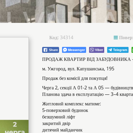
Код:
34314
Поверх
Messenger
Viber
Telegram
Share
ПРОДАЖ КВАРТИР ВІД ЗАБУДОВНИКА
м. Ужгород, вул. Капушанська, 195
Продаж без комісії для покупця!
Черга 2, секції А 01-2 та А 05 — будівництв
Планова здача в експлуатацію — 3–4 кварта
Житловий комплекс матиме:
5-поверховий будинок
безшумний ліфт
закритий двір
дитячий майданчик