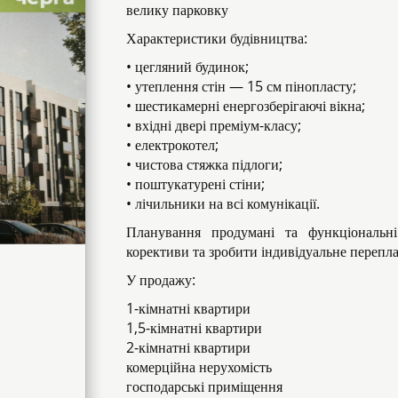
велику парковку
Характеристики будівництва:
• цегляний будинок;
• утеплення стін — 15 см пінопласту;
• шестикамерні енергозберігаючі вікна;
• вхідні двері преміум-класу;
• електрокотел;
• чистова стяжка підлоги;
• поштукатурені стіни;
• лічильники на всі комунікації.
Планування продумані та функціональні
корективи та зробити індивідуальне перепл
У продажу:
1-кімнатні квартири
1,5-кімнатні квартири
2-кімнатні квартири
комерційна нерухомість
господарські приміщення