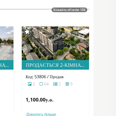
Кількість об'єктів: 150
ПРОДАЄТЬСЯ 2-КІМНАТНА КВАРТИРА В М. УЖГОРОД, ВУЛ. ТЛЕХАСА 19, ЖК “WEST TOWERS”
ПРОДАЄТЬСЯ 2-КІМНАТНА КВАРТИРА В НОВОМУ ЖК “ДІМ ДРУГЕТІВ”
Код: 53806 / Продаж
2
64
2
9
1,100.00у.о.
Дізнатись більше