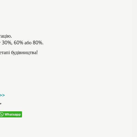
тацію.
у 30%, 60% або 80%.
тапі будівництва!
->>
”
Whatsapp