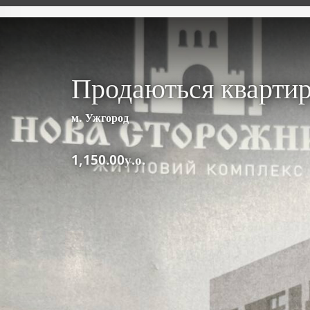
Продаються кварти
м. Ужгород
1,150.00у.о.