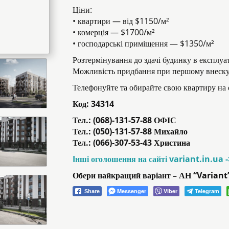
Ціни:
• квартири — від $1150/м²
• комерція — $1700/м²
• господарські приміщення — $1350/м²
Розтермінування до здачі будинку в експлуа
Можливість придбання при першому внеск
Телефонуйте та обирайте свою квартиру на е
Код:
34314
Тел.: (068)-131-57-88 ОФІС
Тел.: (050)-131-57-88 Михайло
Тел.: (066)-307-53-43 Христина
Iнші оголошення на сайті variant.in.ua 
Обери найкращий варіант – АН “Variant
Messenger
Viber
Telegram
Share