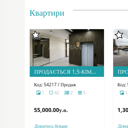
Квартири
ПРОДАЄТЬСЯ 1,5-КІМНАТНА КВАРТИРА В НОВОБУДОВІ ЖК «ЗАГОРСЬКА»
Код: 54217 / Продаж
Код:
1
42
2
5
1
55,000.00у.о.
1,30
Дізнатись більше
Дізн