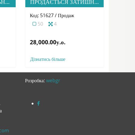
ПРОДАЄТЬСЯ СТИЛЬНИЙ КУТОВИЙ КОТЕДЖ У ПРЕСТИЖНОМУ МІКРОРАЙОНІ МИНАЙ
ПРОДАЄТЬСЯ ЗАТИШНИЙ ДАЧНИЙ БУДИНОК В М. УЖГОРОД
Код: 51627 / Продаж
50
4
28,000.00у.о.
Дізнатись більше
Розробка:
webgr
о
а
.com