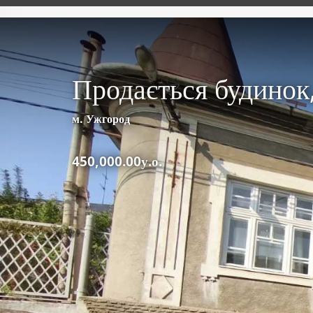
Продається будинок,
м. Ужгород
450,000.00у.о.