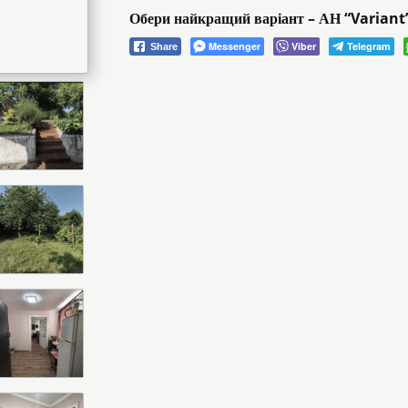
Обери найкращий варіант – АН “Variant
Messenger
Viber
Telegram
Share