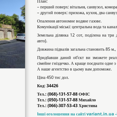
План:
– перший поверх: вітальня, санвузол, комора,
– другий поверх: прихожа, кухня, два санвуз
Опалення автономне водяне газове.
Комунікації міські: центральна вода та каналіз
Земельна ділянка 12 сот, поділена на три 
авто).
Довжина підвалів загальна становить 85 м., п
Придбавши даний об’єкт ви зможете реалі
сімейне гніздечко. А краще поєднати одне з
А наше агентство в цьому вам допоможе.
Ціна 450 тис дол.
Код:
34426
Тел.: (068)-131-57-88 ОФІС
Тел.: (050)-131-57-88 Михайло
Тел.: (066)-307-53-43 Христина
Iнші оголошення на сайті variant.in.ua 