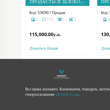
ПРОДАЄТЬСЯ ЗБЛОКОВАНА АМЕРИКАНКА НА СТАДІЇ БУДІВНИЦТВА В М. УЖГОРОД
Код: 53690 / Продаж
Код:
3
115
1
3
3
115,000.00у.о.
130,
Дізнатись більше
Дізн
Всі права захищені. Копіювання, передрук, цитува
гіперпосиланням
variant.in.ua
.