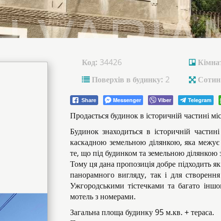
Код:
34426
Кімна
Поверхів в будинку:
2
Сотин
Messenger
Viber
Telegram
Share
Продається будинок в історичній частині міс
Будинок знаходиться в історичній частин
каскадною земельною ділянкою, яка межує 
те, що під будинком та земельною ділянкою 
Тому ця дана пропозиція добре підходить як
панорамного вигляду, так і для створення 
Ужгородськими тістечками та багато іншо
мотель з номерами.
Загальна площа будинку 95 м.кв. + тераса.