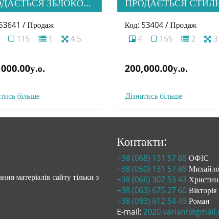
ПРОДАЄТЬСЯ ЗБЛОКОВАНА АМЕРИКАНКА НА СТАДІЇ БУДІВНИЦТВА В ПРЕСТИЖНОМУ МІК. СТОРОДНИЦЯ
 53641 / Продаж
Код: 53404 / Продаж
115
1
4.5
4
155
2
3
000.00у.о.
200,000.00у.о.
атись більше
Дізнатись більше
Контакти:
+38 (068) 131 57 88
ОФІС
+38 (050) 131 57 88
Михайл
ння матеріалів сайту тільки з
+38 (066) 307 53 43
Христин
+38 (063) 675 27 60
Вікторія
+38 (093) 612 54 49
Роман
E-mail:
2020.variant@gmail