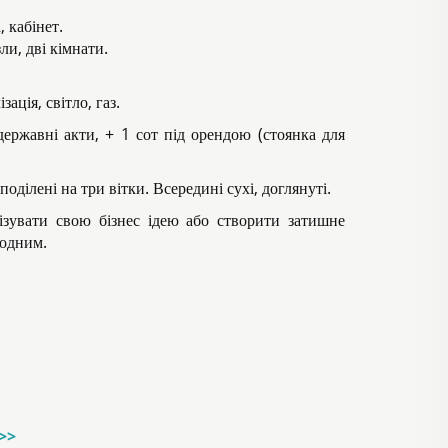
 кабінет.
ли, дві кімнати.
ація, світло, газ.
державні акти, + 1 сот під орендою (стоянка для
оділені на три вітки. Всередині сухі, доглянуті.
зувати свою бізнес ідею або створити затишне
 одним.
->>