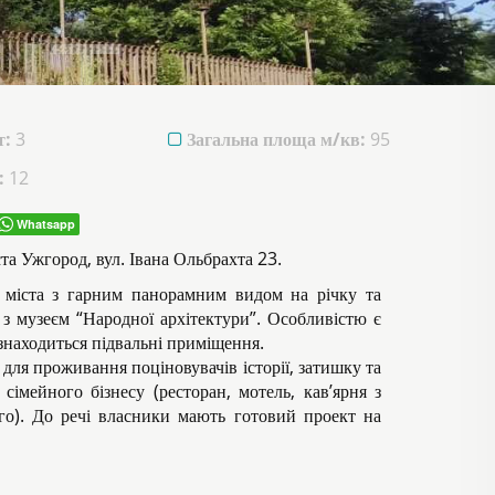
т:
3
Загальна площа м/кв:
95
:
12
Whatsapp
та Ужгород, вул. Івана Ольбрахта 23.
і міста з гарним панорамним видом на річку та
з музеєм “Народної архітектури”. Особливістю є
знаходиться підвальні приміщення.
 для проживання поціновувачів історії, затишку та
сімейного бізнесу (ресторан, мотель, кав’ярня з
го). До речі власники мають готовий проект на