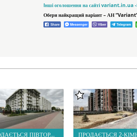
Iнші оголошення на сайті variant.in.ua 
Обери найкращий варіант – АН “Variant
Messenger
Viber
Telegram
Share
ПРОДАЄТЬСЯ ПІВТОРАШКА (1.5) КВАРТИРА З ІДЕАЛЬНОЮ ЛОКАЦІЄЮ, ЖК HOME