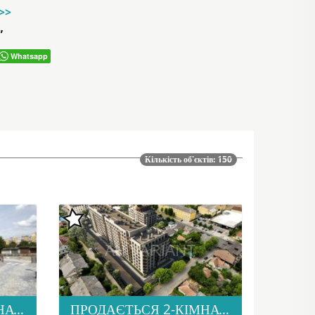
->>
”
Whatsapp
Кількість об'єктів: 150
ПРОДАЄТЬСЯ 2-КІМНАТНА КВАРТИРА В М. УЖГОРОД, ВУЛ. ТЛЕХАСА 19, ЖК “WEST TOWERS”
ПРОДАЄТЬСЯ 2-КІМНАТНА КВАРТИРА В НОВОМУ ЖК “ДІМ ДРУГЕТІВ”