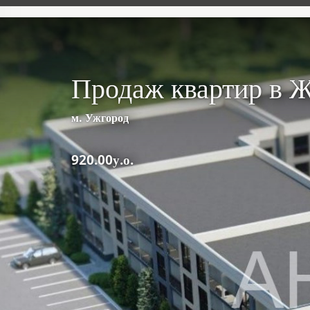
Продаж квартир в Ж
м. Ужгород
920.00у.о.