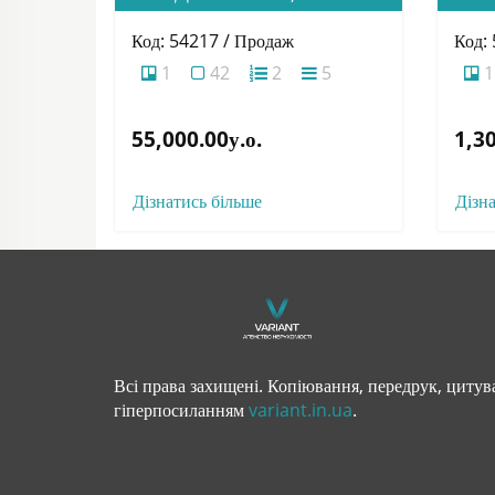
Код: 54217 / Продаж
Код:
1
42
2
5
1
55,000.00у.о.
1,30
Дізнатись більше
Дізн
Всі права захищені. Копіювання, передрук, цитува
гіперпосиланням
variant.in.ua
.