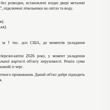
без розводки, встановлені вхідні двері металеві
 підключені лічильники на світло та воду.
в).
.кв).
и за 1 тис. дол США, до моментів укладання
березні-квітні 2026 року, у момент укладення
льної вартості об’єкту нерухомості. Решта суми
ожній із черг.
ртного проживання. Даний об’єкт добре підходить
я.