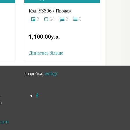
Код: 53806 / Продаж
2
64
2
9
1,100.00у.о.
Дізнатись більше
Розробка:
webgr
о
а
.com