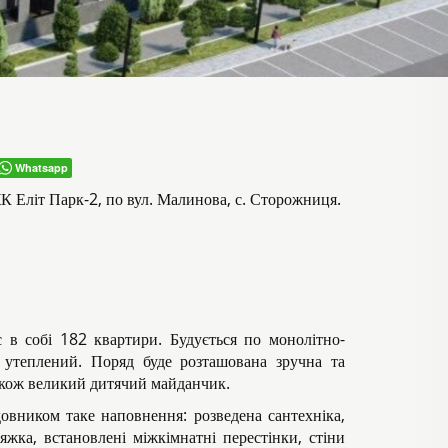
Whatsapp
К Еліт Парк-2, по вул. Малинова, с. Сторожниця.
в собі 182 квартири. Будується по монолітно-
, утеплений. Поряд буде розташована зручна та
акож великий дитячий майданчик.
довником таке наповнення: розведена сантехніка,
тяжка, встановлені міжкімнатні перестінки, стіни