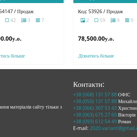
 54147 / Продаж
Код: 53926 / Продаж
42
3
7
2
59
9
9
0.00у.о.
78,500.00у.о.
атись більше
Дізнатись більше
Контакти:
+38 (068) 131 57 88
ОФІС
+38 (050) 131 57 88
Михайл
ння матеріалів сайту тільки з
+38 (066) 307 53 43
Христин
+38 (063) 675 27 60
Вікторія
+38 (093) 612 54 49
Роман
E-mail:
2020.variant@gmail