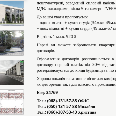
поштукатурені, заведений силовий кабель 
МДФ накладками, вікна 5-ти камерні “VEKA”,
До вашої уваги пропонуємо:
– однокімнатні + кухня студія (34м.кв-49м.к
– двох кімнатні + кухня студія (49 м.кв-67 м
Вартість 1 м.кв. 920 $
Наразі ви можете забронювати квартир
договорів.
Оформлення договорів розпочинається в 
договору перший платіж від 30% від зага
розтерміновується до кінця будівництва, по к
Хороша локація та затишне місце для комфо
як для оренди так і для власного проживанн
Код:
34769
Тел.: (068)-131-57-88 ОФІС
Тел.: (050)-131-57-88 Михайло
Тел.: (066)-307-53-43 Христина