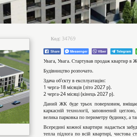
Код:
34769
Messenger
Viber
Telegram
Share
Увага, Увага. Стартував продаж квартир в Ж
Будівництво розпочато.
Здача об’єкту в експлуатацію:
1 черга-18 місяців (літо 2027 р).
2 черга-24 місяці (кінець 2027 р).
Даний ЖК буде трьох поверховим, вміщає 
каркасній технології, заповнений цеглою
велика парковка по периметру будинку, а т
Всередині кожної квартири надається забу
тепла підлога по всій квартирі, чистова с