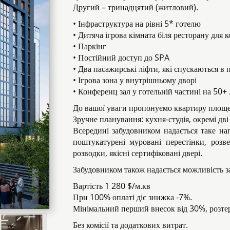
Другий – тринадцятий (житловий).
• Інфраструктура на рівні 5* готелю
• Дитяча ігрова кімната біля ресторану для 
• Паркінг
• Постійний доступ до SPA
• Два пасажирські ліфти, які спускаються в 
• Ігрова зона у внутрішньому дворі
• Конференц зал у готельній частині на 50+
До вашої уваги пропонуємо квартиру площею
Зручне планування: кухня-студія, окремі дві 
Всередині забудовником надається таке нап
поштукатурені муровані перестінки, розв
розводки, якісні сертифіковані двері.
Забудовником також надається можливість з
Вартість 1 280 $/м.кв
При 100% оплаті діє знижка -7%.
Мінімальний перший внесок від 30%, розтер
Без комісії та додаткових витрат.