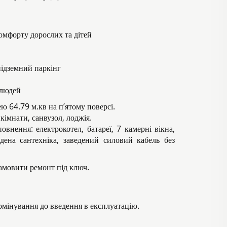
комфорту дорослих та дітей
підземний паркінг
 людей
 64.79 м.кв на п’ятому поверсі.
кімнати, санвузол, лоджія.
овнення: електрокотел, батареї, 7 камерні вікна,
едена сантехніка, заведений силовий кабель без
амовити ремонт під ключ.
мінування до введення в експлуатацію.