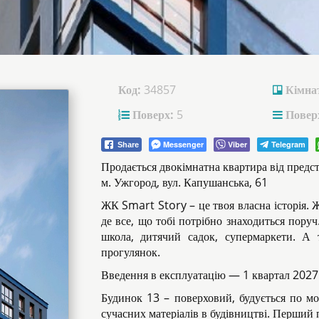
Код:
34857
Кімна
Поверх:
5
Поверх
Messenger
Viber
Telegram
Share
Продається двокімнатна квартира від пред
м. Ужгород, вул. Капушанська, 61
ЖК Smart Story – це твоя власна історія. 
де все, що тобі потрібно знаходиться пору
школа, дитячий садок, супермаркети. А
прогулянок.
Введення в експлуатацію — 1 квартал 2027
Будинок 13 – поверховий, будується по мо
сучасних матеріалів в будівництві. Перший 