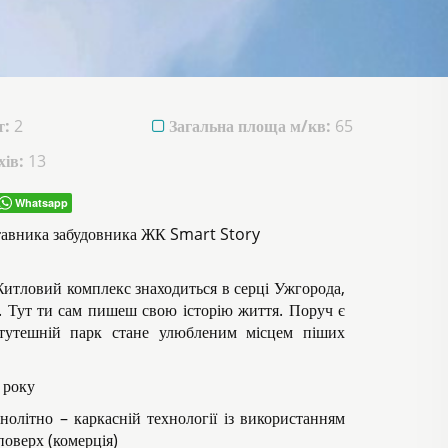
т:
2
Загальна площа м/кв:
65
ів:
13
Whatsapp
ставника забудовника ЖК Smart Story
Житловий комплекс знаходиться в серці Ужгорода,
ч. Тут ти сам пишеш свою історію життя. Поруч є
 тутешній парк стане улюбленим місцем піших
 року
нолітно – каркасній технології із використанням
поверх (комерція)