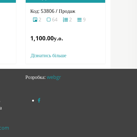
Код: 53806 / Продаж
2
64
2
9
1,100.00у.о.
Дізнатись більше
Розробка:
webgr
о
а
.com