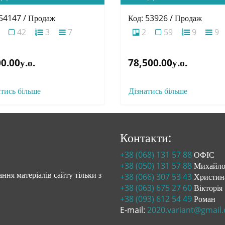
 54147 / Продаж
Код: 53926 / Продаж
42
3
7
2
59
9
9
0.00у.о.
78,500.00у.о.
атись більше
Дізнатись більше
Контакти:
+38 (068) 131 57 88
ОФІС
+38 (050) 131 57 88
Михайл
ння матеріалів сайту тільки з
+38 (066) 307 53 43
Христин
+38 (063) 675 27 60
Вікторія
+38 (093) 612 54 49
Роман
E-mail:
2020.variant@gmail