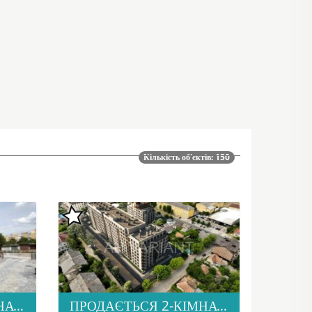
Кількість об'єктів: 150
ПРОДАЄТЬСЯ 2-КІМНАТНА КВАРТИРА В М. УЖГОРОД, ВУЛ. ТЛЕХАСА 19, ЖК “WEST TOWERS”
ПРОДАЄТЬСЯ 2-КІМНАТНА КВАРТИРА В НОВОМУ ЖК “ДІМ ДРУГЕТІВ”