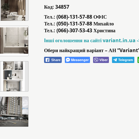
Код:
34857
Тел.: (068)-131-57-88 ОФІС
Тел.: (050)-131-57-88 Михайло
Тел.: (066)-307-53-43 Христина
Iнші оголошення на сайті variant.in.ua 
Обери найкращий варіант – АН “Variant
Messenger
Viber
Telegram
Share