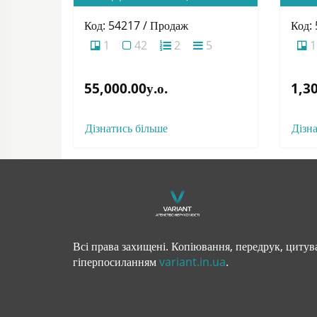
Код: 54217 / Продаж
Код:
1
42
2
5
1
55,000.00у.о.
1,30
Дізнатись більше
Дізн
Всі права захищені. Копіювання, передрук, цитува
гіперпосиланням
variant.in.ua
.