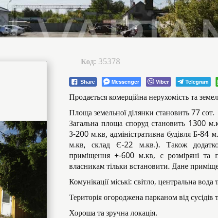
Код:
35378
Messenger
Viber
Telegram
Share
Продається комерційна нерухомість та земель
Площа земельної ділянки становить 77 сот.
Загальна площа споруд становить 1300 м.кв
З-200 м.кв, адміністративна будівля Б-84 м
м.кв, склад Є-22 м.кв.). Також додатк
приміщення +-600 м.кв, є розміряні та п
власникам тільки встановити. Дане приміще
Комунікації міські: світло, центральна вода та
Територія огороджена парканом від сусідів
Хороша та зручна локація.