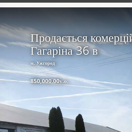
Продається комерцій
Гагаріна 36 в
м. Ужгород
850,000.00у.о.