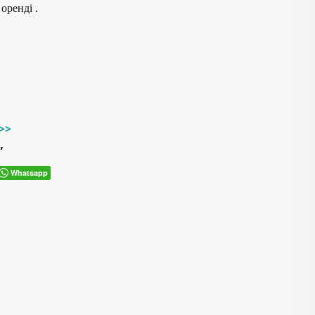
оренді .
->>
”
Whatsapp