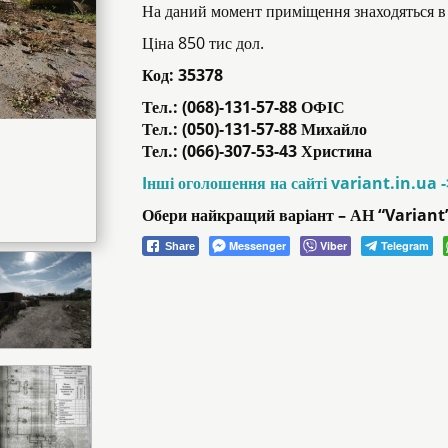
На даний момент приміщення знаходяться в 
Ціна 850 тис дол.
Код:
35378
Тел.: (068)-131-57-88 ОФІС
Тел.: (050)-131-57-88 Михайло
Тел.: (066)-307-53-43 Христина
Iнші оголошення на сайті variant.in.ua 
Обери найкращий варіант – АН “Variant
Messenger
Viber
Telegram
Share