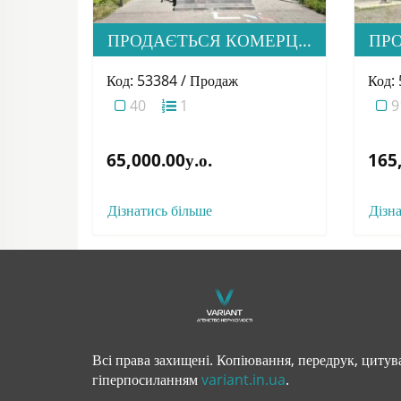
ПРОДАЄТЬСЯ КОМЕРЦІЙНЕ ПРИМІЩЕННЯ В М. УЖГОРОД
Код: 53384 / Продаж
Код:
40
1
9
65,000.00у.о.
165,
Дізнатись більше
Дізн
Всі права захищені. Копіювання, передрук, цитува
гіперпосиланням
variant.in.ua
.