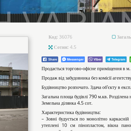
Код:
36076
Загаль
Сотин:
4.5
Messenger
Viber
Telegram
Share
Продається торгово-офісне приміщення в м. 
Продаж від забудовника без комісії агентству
Будівництво розпочато. Здача об’єкту в екс
Загальна площа будівлі 790 м.кв. Розділена
Земельна ділянка 4.5 сот.
Характеристика будівництва:
– Зовні будується по монолітно каркасній 
утеплені 10 см пінопластом, вікна пано