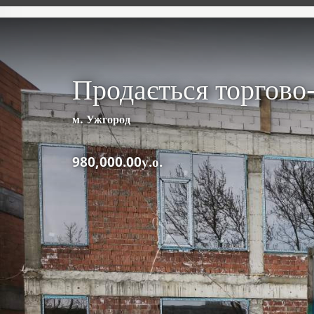
Продається торгово
м. Ужгород
980,000.00у.о.