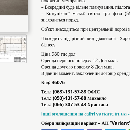
покритий мембраною.
– Всередині буде вільне планування, підлога
– Комунікації міські: світло три фази (5
знаходиться поряд.
Об’єкт знаходиться при центральній дорозі 
Підходить під різний вид діяльності. Хор
бізнесу.
Ціна 980 тис дол.
Оренда першого поверху 12 Дол м.кв.
Оренда другого поверху 8 Дол м.кв.
В даний момент, заключений договір оренди
Код:
36076
Тел.: (068)-131-57-88 ОФІС
Тел.: (050)-131-57-88 Михайло
Тел.: (066)-307-53-43 Христина
Iнші оголошення на сайті variant.in.ua 
Обери найкращий варіант – АН “Variant