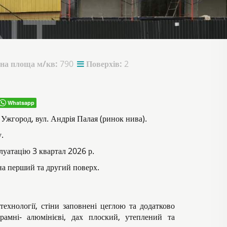
на площа м/кв:
790
Поверхів:
2
Whatsapp
Ужгород, вул. Андрія Палая (ринок нива).
.
плуатацію 3 квартал 2026 р.
 на перший та другий поверх.
технології, стіни заповнені цеглою та додатково
рамні- алюмінієві, дах плоский, утеплений та