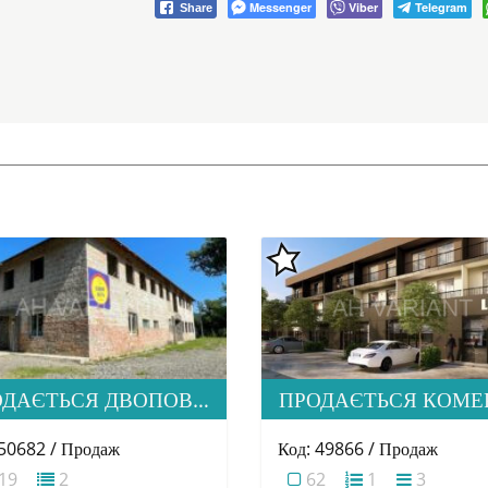
Messenger
Viber
Telegram
Share
ПРОДАЄТЬСЯ ДВОПОВЕРХОВА БУДІВЛЯ В М. ПЕРЕЧИН
 50682 / Продаж
Код: 49866 / Продаж
19
2
62
1
3