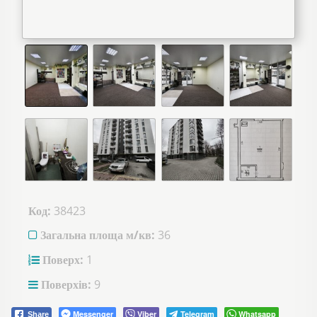
Код:
38423
Загальна площа м/кв:
36
Поверх:
1
Поверхів:
9
Messenger
Viber
Telegram
Whatsapp
Share