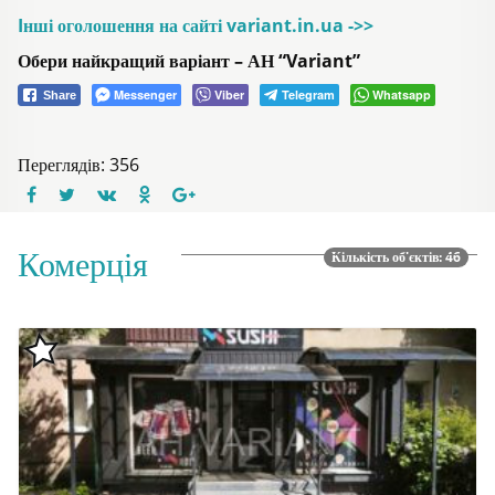
Iнші оголошення на сайті variant.in.ua ->>
Обери найкращий варіант – АН “Variant”
Messenger
Viber
Telegram
Whatsapp
Share
Переглядів: 356
Комерція
Кількість об'єктів: 46