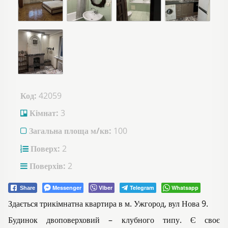
Код:
42059
Кімнат:
3
Загальна площа м/кв:
100
Поверх:
2
Поверхів:
2
Messenger
Viber
Telegram
Whatsapp
Share
Здається трикімнатна квартира в м. Ужгород, вул Нова 9.
Будинок двоповерховий – клубного типу. Є своє