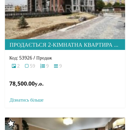
ПРОДАЄТЬСЯ 2-КІМНАТНА КВАРТИРА В М. УЖГОРОД, ВУЛ. ТЛЕХАСА 19, ЖК “WEST TOWERS”
Код: 53926 / Продаж
2
59
9
9
78,500.00у.о.
Дізнатись більше