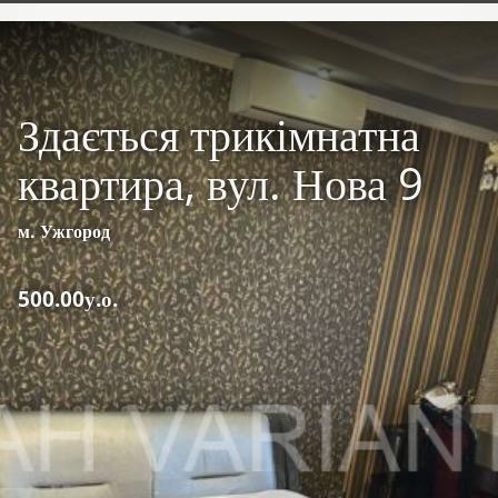
Здається трикімнатна
квартира, вул. Нова 9
м. Ужгород
500.00у.о.