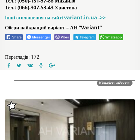
Тел.: (050)-131-57-88 Михайло
Тел.: (066)-307-53-43 Христина
Iнші оголошення на сайті variant.in.ua ->>
Обери найкращий варіант – АН “Variant”
Messenger
Viber
Telegram
Whatsapp
Share
Переглядів: 172
Кількість об'єктів: