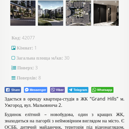
Код:
42077
Кімнат:
1
Загальна площа м/кв:
30
Поверх:
3
Поверхів:
8
Messenger
Viber
Telegram
Whatsapp
Share
Здається в оренду квартира-студія в ЖК “Grand Hills” м.
Ужгород, вул. Мальовнича 2.
Будинок елітний – новобудова, один з кращих ЖК,
знаходиться на пагорбі з неймовірним виглядом на місто. Є
ОСББ, дитячий майданчик, територія під відеонаглядом,