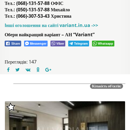
Тел.: (068)-131-57-88 ОФІС
Тел.: (050)-131-57-88 Михайло
Тел.: (066)-307-53-43 Христина
Iнші оголошення на сайті variant.in.ua ->>
Обери найкращий варіант – АН “Variant”
Messenger
Viber
Telegram
Whatsapp
Share
Переглядів: 147
Кількість об'єктів: