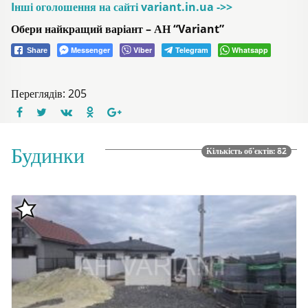
Iнші оголошення на сайті variant.in.ua ->>
Обери найкращий варіант – АН “Variant”
Messenger
Viber
Telegram
Whatsapp
Share
Переглядів: 205
Будинки
Кількість об'єктів: 82