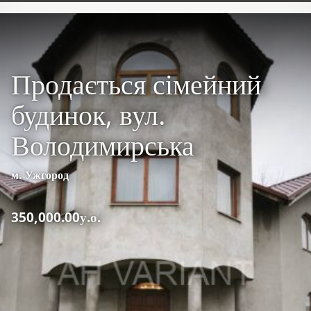
Продається сімейний
будинок, вул.
Володимирська
м. Ужгород
350,000.00у.о.