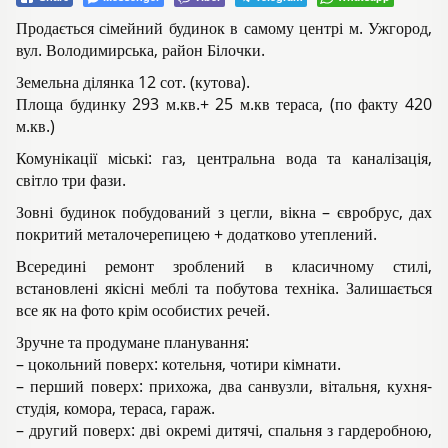
Продається сімейний будинок в самому центрі м. Ужгород,
вул. Володимирська, район Білочки.
Земельна ділянка 12 сот. (кутова).
Площа будинку 293 м.кв.+ 25 м.кв тераса, (по факту 420
м.кв.)
Комунікації міські: газ, центральна вода та каналізація,
світло три фази.
Зовні будинок побудований з цегли, вікна – євробрус, дах
покритий металочерепицею + додатково утеплений.
Всередині ремонт зроблений в класичному стилі,
встановлені якісні меблі та побутова техніка. Залишається
все як на фото крім особистих речей.
Зручне та продумане планування:
– цокольний поверх: котельня, чотири кімнати.
– перший поверх: прихожа, два санвузли, вітальня, кухня-
студія, комора, тераса, гараж.
– другий поверх: дві окремі дитячі, спальня з гардеробною,