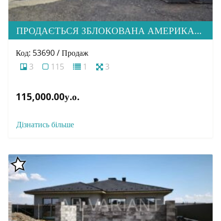
ПРОДАЄТЬСЯ ЗБЛОКОВАНА АМЕРИКАНКА НА СТАДІЇ БУДІВНИЦТВА В М. УЖГОРОД
Код: 53690 / Продаж
3
115
1
3
115,000.00у.о.
Дізнатись більше