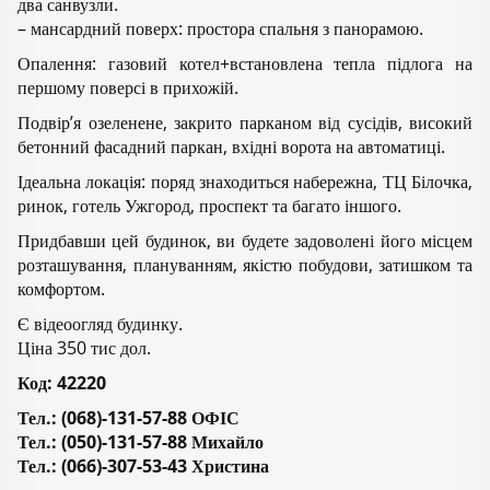
два санвузли.
– мансардний поверх: простора спальня з панорамою.
Опалення: газовий котел+встановлена тепла підлога на
першому поверсі в прихожій.
Подвір’я озеленене, закрито парканом від сусідів, високий
бетонний фасадний паркан, вхідні ворота на автоматиці.
Ідеальна локація: поряд знаходиться набережна, ТЦ Білочка,
ринок, готель Ужгород, проспект та багато іншого.
Придбавши цей будинок, ви будете задоволені його місцем
розташування, плануванням, якістю побудови, затишком та
комфортом.
Є відеоогляд будинку.
Ціна 350 тис дол.
Код:
42220
Тел.: (068)-131-57-88 ОФІС
Тел.: (050)-131-57-88 Михайло
Тел.: (066)-307-53-43 Христина