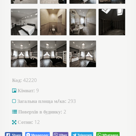
Код:
42220
Кімнат:
9
Загальна площа м/кв:
293
Поверхів в будинку:
2
Сотин:
12
Messenger
Viber
Telegram
Whatsapp
Share