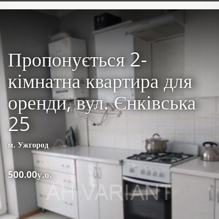
Пропонується 2-
кімнатна квартира для
оренди, вул. Єнківська
25
м. Ужгород
500.00у.о.