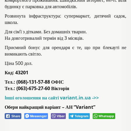
будинку є парковка для автомобілів.
Розвинута інфраструктура: супермаркет, дитячий садок,
школа.
Для сім’ї з дітками. Без домашніх тварин.
На довготривалий термін від 3 місяців.
Приємний бонус для орендаря є те, що при блекауті не
вимикають світло.
Ціна 500 дол.
Код:
43201
Тел.: (068)-131-57-88 ОФІС
Тел.: (063)-675-27-60 Вікторія
Iнші оголошення на сайті variant.in.ua ->>
Обери найкращий варіант – АН “Variant”
Messenger
Viber
Telegram
Whatsapp
Share