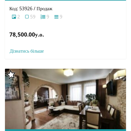
Код: 53926 / Продаж
2
59
9
9
78,500.00у.о.
Дізнатись більше