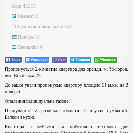
Код:
43201
Кімнат:
2
Загальна площа м/кв:
61
Поверх:
3
Поверхів:
4
Messenger
Viber
Telegram
Whatsapp
Share
Пропонується 2-кімнатна квартира для оренди, м. Ужгород,
вул. Єнківська 25.
До вашої уваги пропонуємо квартиру площею 61 м.кв. на 3
поверсі.
Опалення індивідуальне газове.
Планування: 2 роздільні кімнати. Санвузол суміжний.
Балкон з кухні.
Квартира з меблями та побутовою технікою для
комфортного проживання. Швидкісний інтернет, Wi-fi. Біля