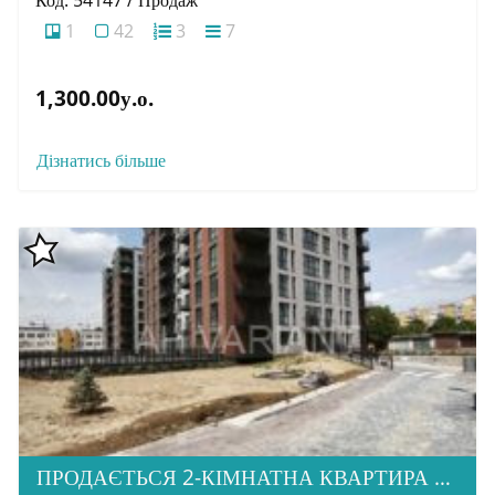
1
42
3
7
1,300.00у.о.
Дізнатись більше
ПРОДАЄТЬСЯ 2-КІМНАТНА КВАРТИРА В М. УЖГОРОД, ВУЛ. ТЛЕХАСА 19, ЖК “WEST TOWERS”