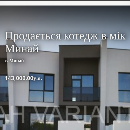
Продається котедж в мік
Минай
с. Минай
143,000.00у.о.