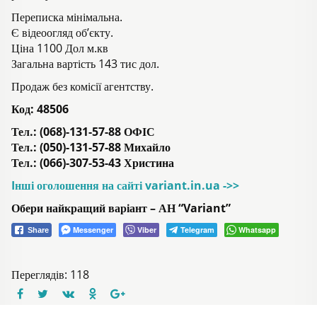
Переписка мінімальна.
Є відеоогляд об’єкту.
Ціна 1100 Дол м.кв
Загальна вартість 143 тис дол.
Продаж без комісії агентству.
Код:
48506
Тел.: (068)-131-57-88 ОФІС
Тел.: (050)-131-57-88 Михайло
Тел.: (066)-307-53-43 Христина
Iнші оголошення на сайті variant.in.ua ->>
Обери найкращий варіант – АН “Variant”
Messenger
Viber
Telegram
Whatsapp
Share
Переглядів: 118