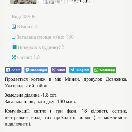
Код:
48506
Кімнат:
4
Загальна площа м/кв:
130
Поверхів в будинку:
2
Сотин:
1.8
Messenger
Viber
Telegram
Whatsapp
Share
Продається котедж в мік Минай, провулок Довженка,
Ужгородський район
Земельна ділянка -1.8 сот.
Загальна площа котеджу -130 м.кв.
Комунікації: світло ( три фази, 18 кіловат), септик,
центральна вода, газ проходить поряд ( є можливість
підключити).