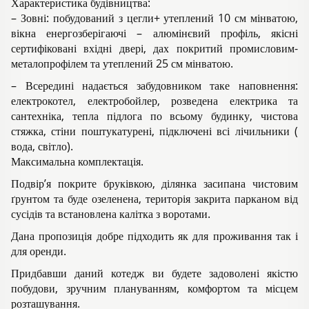
Характеристика будівництва:
– Зовні: побудований з цегли+ утеплений 10 см мінватою,
вікна енергозберігаючі – алюмінєвий профіль, якісні
сертифіковані вхідні двері, дах покритий промисловим-
металопрофілем та утеплений 25 см мінватою.
– Всередині надається забудовником таке наповнення:
електрокотел, електробойлер, розведена електрика та
сантехніка, тепла підлога по всьому будинку, чистова
стяжка, стіни поштукатурені, підключені всі лічильники (
вода, світло).
Максимальна комплектація.
Подвір’я покрите бруківкою, ділянка засипана чистовим
ґрунтом та буде озеленена, територія закрита парканом від
сусідів та встановлена калітка з воротами.
Дана пропозиція добре підходить як для проживання так і
для оренди.
Придбавши даний котедж ви будете задоволені якістю
побудови, зручним плануванням, комфортом та місцем
розташування.