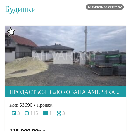
Будинки
Кількість об'єктів: 82
ПРОДАЄТЬСЯ ЗБЛОКОВАНА АМЕРИКАНКА НА СТАДІЇ БУДІВНИЦТВА В М. УЖГОРОД
Код: 53690 / Продаж
3
115
1
3
115,000.00у.о.