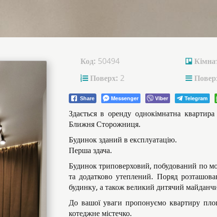
Код:
50494
Кімна
Поверх:
2
Поверх
Messenger
Viber
Telegram
Share
Здається в оренду однокімнатна квартира
Ближня Сторожниця.
Будинок зданий в експлуатацію.
Перша здача.
Будинок триповерховий, побудований по мо
та додатково утеплений. Поряд розташова
будинку, а також великий дитячий майданчик
До вашої уваги пропонуємо квартиру площ
котеджне містечко.