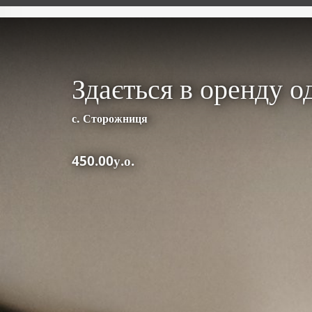
Здається в оренду 
с. Сторожниця
450.00у.о.