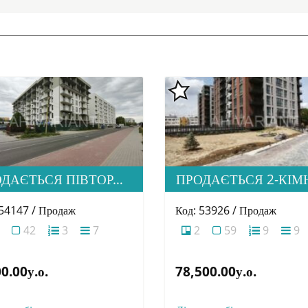
ПРОДАЄТЬСЯ ПІВТОРАШКА (1.5) КВАРТИРА З ІДЕАЛЬНОЮ ЛОКАЦІЄЮ, ЖК HOME
 54147 / Продаж
Код: 53926 / Продаж
42
3
7
2
59
9
9
0.00у.о.
78,500.00у.о.