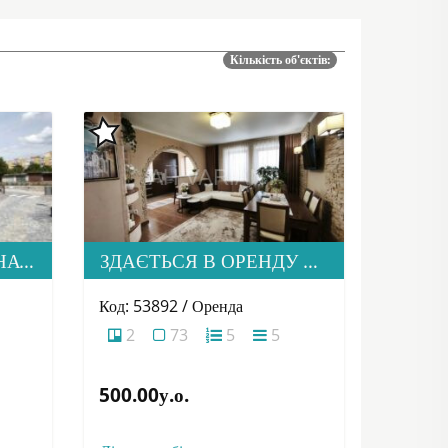
Кількість об'єктів:
ПРОДАЄТЬСЯ 2-КІМНАТНА КВАРТИРА В М. УЖГОРОД, ВУЛ. ТЛЕХАСА 19, ЖК “WEST TOWERS”
ЗДАЄТЬСЯ В ОРЕНДУ СІМЕЙНА ДВОРІВНЕВА КВАРТИРА В М. УЖГОРОД
Код: 53892 / Оренда
2
73
5
5
500.00у.о.