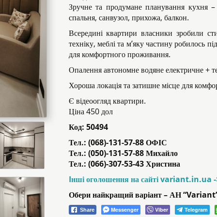
Зручне та продумане планування кухня – 
спальня, санвузол, прихожа, балкон.
Всередині квартири власники зробили сти
техніку, меблі та м’яку частину робилось пі
для комфортного проживання.
Опалення автономне водяне електричне + теп
Хороша локація та затишне місце для комф
Є відеоогляд квартири.
Ціна 450 дол
Код:
50494
Тел.: (068)-131-57-88 ОФІС
Тел.: (050)-131-57-88 Михайло
Тел.: (066)-307-53-43 Христина
Iнші оголошення на сайті variant.in.ua 
Обери найкращий варіант – АН “Variant
Messenger
Viber
Telegram
Share