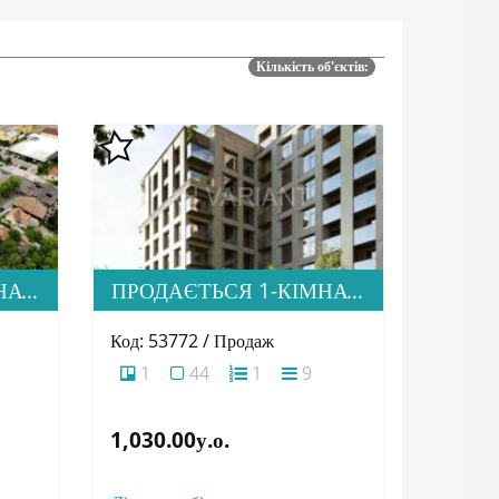
Кількість об'єктів:
ПРОДАЄТЬСЯ 2-КІМНАТНА КВАРТИРА В НОВОМУ ЖК “ДІМ ДРУГЕТІВ”
ПРОДАЄТЬСЯ 1-КІМНАТНА КВАРТИРА В НОВОМУ ЖК “ДІМ ДРУГЕТІВ”
Код: 53772 / Продаж
1
44
1
9
1,030.00у.о.