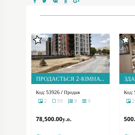
ПРОДАЄТЬСЯ 2-КІМНАТНА КВАРТИРА В М. УЖГОРОД, ВУЛ. ТЛЕХАСА 19, ЖК “WEST TOWERS”
Код: 53926 / Продаж
Код:
2
59
9
9
2
78,500.00у.о.
500.