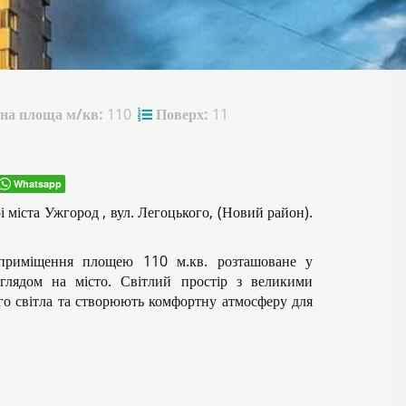
на площа м/кв:
110
Поверх:
11
Whatsapp
 міста Ужгород , вул. Легоцького, (Новий район).
 приміщення площею 110 м.кв. розташоване у
глядом на місто. Світлий простір з великими
го світла та створюють комфортну атмосферу для