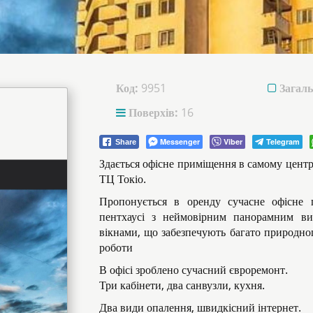
Код:
9951
Загаль
Поверхів:
16
Messenger
Viber
Telegram
Share
Здається офісне приміщення в самому центрі
ТЦ Токіо.
Пропонується в оренду сучасне офісне
пентхаусі з неймовірним панорамним ви
вікнами, що забезпечують багато природно
роботи
В офісі зроблено сучасний євроремонт.
Три кабінети, два санвузли, кухня.
Два види опалення, швидкісний інтернет.