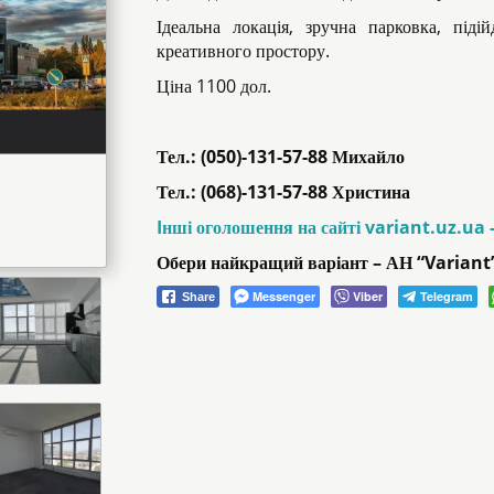
Ідеальна локація, зручна парковка, підій
креативного простору.
Ціна 1100 дол.
Тел.: (050)-131-57-88 Михайло
Тел.: (068)-131-57-88 Христина
Iнші оголошення на сайті variant.uz.ua 
Обери найкращий варіант – АН “Variant
Messenger
Viber
Telegram
Share