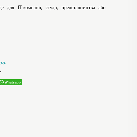
де для IT-компанії, студії, представництва або
->>
”
Whatsapp