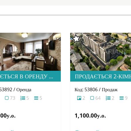
ЗДАЄТЬСЯ В ОРЕНДУ СІМЕЙНА ДВОРІВНЕВА КВАРТИРА В М. УЖГОРОД
 53892 / Оренда
Код: 53806 / Продаж
73
5
5
2
64
2
9
00у.о.
1,100.00у.о.