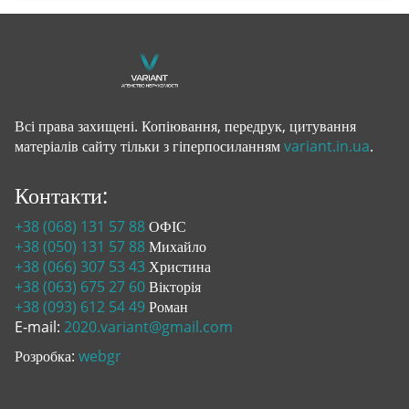
Всі права захищені. Копіювання, передрук, цитування
матеріалів сайту тільки з гіперпосиланням
variant.in.ua
.
Контакти:
+38 (068) 131 57 88
ОФІС
+38 (050) 131 57 88
Михайло
+38 (066) 307 53 43
Христина
+38 (063) 675 27 60
Вікторія
+38 (093) 612 54 49
Роман
E-mail:
2020.variant@gmail.com
Розробка:
webgr