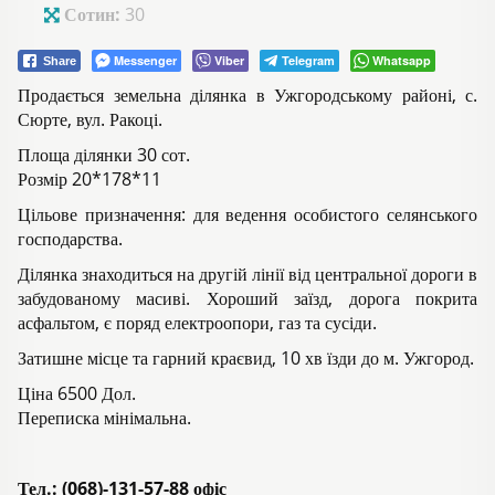
Сотин:
30
Messenger
Viber
Telegram
Whatsapp
Share
Продається земельна ділянка в Ужгородському районі, с.
Сюрте, вул. Ракоці.
Площа ділянки 30 сот.
Розмір 20*178*11
Цільове призначення: для ведення особистого селянського
господарства.
Ділянка знаходиться на другій лінії від центральної дороги в
забудованому масиві. Хороший заїзд, дорога покрита
асфальтом, є поряд електроопори, газ та сусіди.
Затишне місце та гарний краєвид, 10 хв їзди до м. Ужгород.
Ціна 6500 Дол.
Переписка мінімальна.
Тел.: (068)-131-57-88 офіс