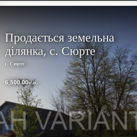
Продається земельна
ділянка, с. Сюрте
с. Сюрте
6,500.00у.о.