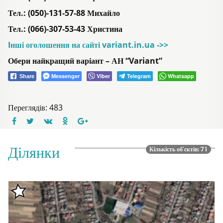
Тел.: (050)-131-57-88 Михайло
Тел.: (066)-307-53-43 Христина
Iнші оголошення на сайті variant.in.ua ->>
Обери найкращий варіант – АН “Variant”
Messenger
Viber
Telegram
Whatsapp
Share
Переглядів: 483
Ділянки
Кількість об'єктів: 71