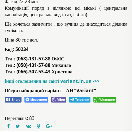
Фасад 22.23 мет.
Комунікації поряд з ділянкою всі міські ( центральна
каналізація, центральна вода, газ, світло).
Ще хочеться зазначити , що вулиця де знаходиться ділянка
тупікова.
Ціна 80 тис дол.
Код:
50234
Тел.: (068)-131-57-88 ОФІС
Тел.: (050)-131-57-88 Михайло
Тел.: (066)-307-53-43 Христина
Iнші оголошення на сайті variant.in.ua ->>
Обери найкращий варіант – АН “Variant”
Messenger
Viber
Telegram
Whatsapp
Share
Переглядів: 83