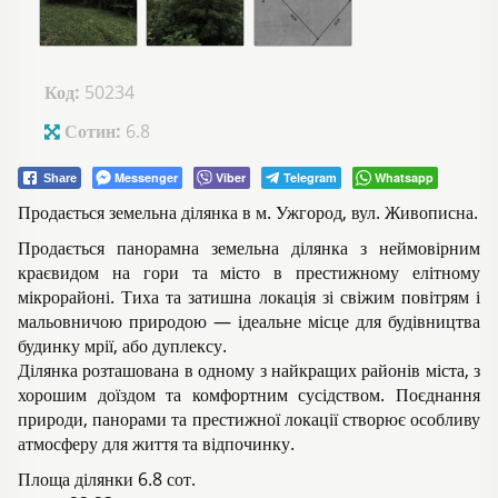
Код:
50234
Сотин:
6.8
Messenger
Viber
Telegram
Whatsapp
Share
Продається земельна ділянка в м. Ужгород, вул. Живописна.
Продається панорамна земельна ділянка з неймовірним
краєвидом на гори та місто в престижному елітному
мікрорайоні. Тиха та затишна локація зі свіжим повітрям і
мальовничою природою — ідеальне місце для будівництва
будинку мрії, або дуплексу.
Ділянка розташована в одному з найкращих районів міста, з
хорошим доїздом та комфортним сусідством. Поєднання
природи, панорами та престижної локації створює особливу
атмосферу для життя та відпочинку.
Площа ділянки 6.8 сот.