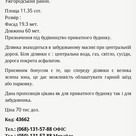
Ужгородський район.
Площа 11.35 сот.
Розмір :
Фасад 19.3 мет.
Довжина 60 мет.
Призначення під будівництво приватного будинку.
Ділянка знаходиться в забудованому масиві при центральній
дорозі. Біля ділянки є : центральна вода, газ, світло, сусіди,
дорога покрита асфальтом.
Приємним бонусом є те, що спереду ділянки є велика
зелена зона, це дає можливість облаштувати гарний заїзд
або парковку.
Дана пропозиція цікава як для приватного будинку так і для
забудовника.
Ціна 70 тис дол.
Код:
43662
Тел.: (068)-131-57-88 ОФІС
Тел.: (050)-131-57-88 Михайло