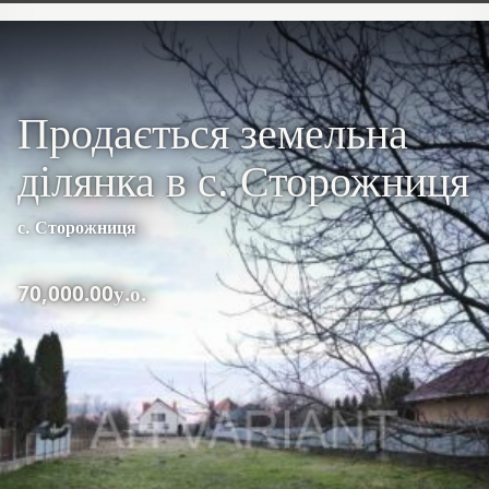
Продається земельна
ділянка в с. Сторожниця
с. Сторожниця
70,000.00у.о.