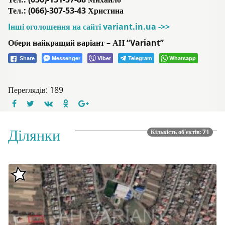
Тел.: (066)-307-53-43 Христина
Iнші оголошення на сайті variant.in.ua ->>
Обери найкращий варіант – АН “Variant”
Messenger
Viber
Telegram
Whatsapp
Share
Переглядів: 189
Ділянки
Кількість об'єктів: 71