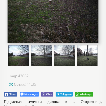
Код:
43662
Сотин:
11.35
Messenger
Viber
Telegram
Whatsapp
Share
Продається земельна ділянка в с. Сторожниця,