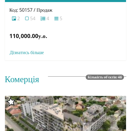
Код: 50157 / Продаж
2
54
4
5
110,000.00у.о.
Дізнатись більше
Комерція
Кількість об'єктів: 46