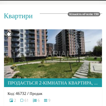
Квартири
Кількість об'єктів: 150
ПРОДАЄТЬСЯ 2-КІМНАТНА КВАРТИРА, ЖК “WEST TOWERS”
Код: 46732 / Продаж
2
61
6
9