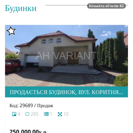
Будинки
Кількість об'єктів: 82
ПРОДАЄТЬСЯ БУДИНОК, ВУЛ. КОРИТНЯНСЬКА
Код: 29689 / Продаж
4
285
1
10
250,000.00у.о.