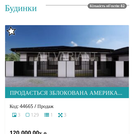
Будинки
Кількість об'єктів: 82
ПРОДАЄТЬСЯ ЗБЛОКОВАНА АМЕРИКАНКА НА СТАДІЇ БУДІВНИЦТВА В С. СТОРОЖНИЦЯ
Код: 44665 / Продаж
3
129
1
3
120,000.00у.о.