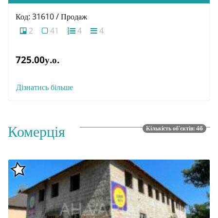
Код: 31610 / Продаж
2
41
4
4
725.00у.о.
Дізнатись більше
Комерція
Кількість об'єктів: 46