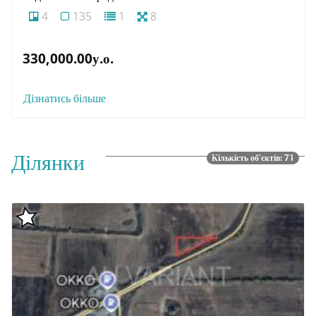
4
135
1
8
330,000.00у.о.
Дізнатись більше
Ділянки
Кількість об'єктів: 71