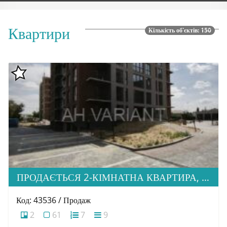
Квартири
Кількість об'єктів: 150
ПРОДАЄТЬСЯ 2-КІМНАТНА КВАРТИРА, ЖК “WEST TOWERS”
Код: 43536 / Продаж
2
61
7
9