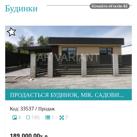
Будинки
Кількість об'єктів: 82
ПРОДАЄТЬСЯ БУДИНОК, МІК. САДОВИЙ, ВУЛ. РІВНА
Код: 33537 / Продаж
4
185
1
7
189,000.00у.о.