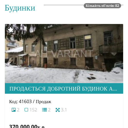
Будинки
Кількість об'єктів: 82
ПРОДАЄТЬСЯ ДОБРОТНИЙ БУДИНОК АВСТРО-УГОРСЬКОЇ ЗАБУДОВИ, ВУЛ. КРИЛОВА
Код: 41603 / Продаж
2
152
2
3.1
370,000.00у.о.